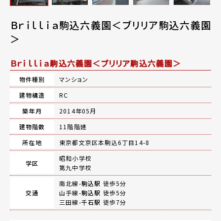
Ｂｒｉｌｌｉａ駒込六義園＜ブリリア駒込六義園
＞
Ｂｒｉｌｌｉａ駒込六義園＜ブリリア駒込六義園＞
物件種別
マンション
建物構造
RC
築年月
2014年05月
建物階数
11階階建
所在地
東京都文京区本駒込6丁目14-8
昭和小学校
学区
第九中学校
南北線-
駒込駅
徒歩5分
交通
山手線-
駒込駅
徒歩5分
三田線-
千石駅
徒歩7分