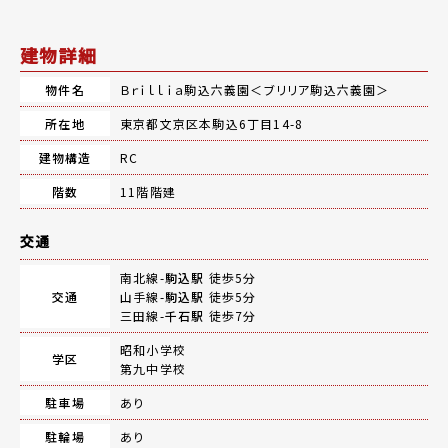
建物詳細
物件名
Ｂｒｉｌｌｉａ駒込六義園＜ブリリア駒込六義園＞
所在地
東京都文京区本駒込6丁目14-8
建物構造
RC
階数
11階階建
交通
南北線-
駒込駅
徒歩5分
交通
山手線-
駒込駅
徒歩5分
三田線-
千石駅
徒歩7分
昭和小学校
学区
第九中学校
駐車場
あり
駐輪場
あり