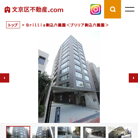
トップ
>
Ｂｒｉｌｌｉａ駒込六義園＜ブリリア駒込六義園＞