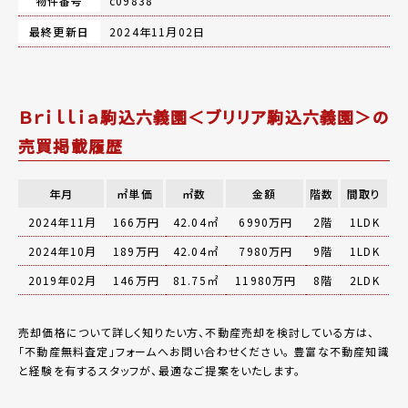
物件番号
c09838
最終更新日
2024年11月02日
Ｂｒｉｌｌｉａ駒込六義園＜ブリリア駒込六義園＞の
売買掲載履歴
年月
㎡単価
㎡数
金額
階数
間取り
2024年11月
166万円
42.04㎡
6990万円
2階
1LDK
2024年10月
189万円
42.04㎡
7980万円
9階
1LDK
2019年02月
146万円
81.75㎡
11980万円
8階
2LDK
売却価格について詳しく知りたい方、不動産売却を検討している方は、
「
不動産無料査定
」フォームへお問い合わせください。
豊富な不動産知識
と経験を有するスタッフが、最適なご提案をいたします。