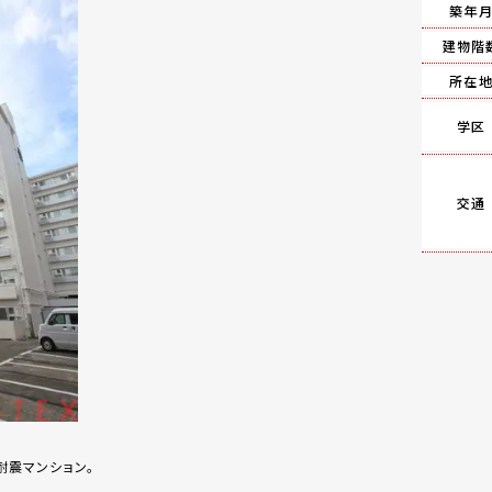
築年
建物階
所在
学区
交通
耐震マンション。