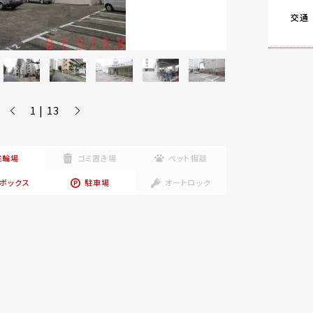
交通
1 | 13
駐輪場
ゴミ置き場
ペット相談
ボックス
駐車場
オートロック