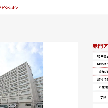
アビタシオン
赤門ア
物件種
建物構
築年
建物階
所在
学区