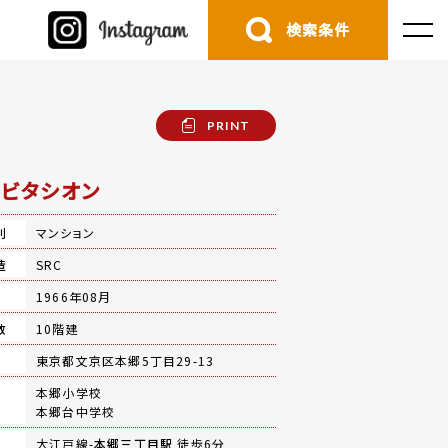
検索条件
PRINT
ビタシオン
別
マンション
造
SRC
月
1966年08月
数
10階建
地
東京都文京区本郷5丁目29-13
本郷小学校
本郷台中学校
大江戸線-
本郷三丁目駅
徒歩6分