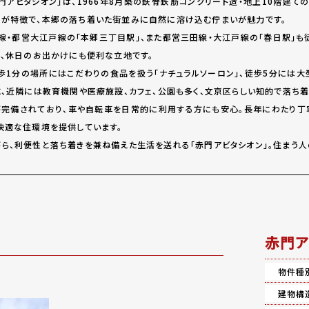
門アビタシオン」は、1966年8月築の鉄骨鉄筋コンクリート造・地上10階建て
が特徴で、本郷の落ち着いた街並みに自然に溶け込む佇まいが魅力です。
線・都営大江戸線の「本郷三丁目駅」、また都営三田線・大江戸線の「春日駅」も
ん、休日のお出かけにも便利な立地です。
歩1分の場所にはこだわりの食品を扱う「ナチュラルソーロン」、徒歩5分には大
に、近隣には教育機関や医療施設、カフェ、公園も多く、文京区らしい知的で落ち着
完備されており、車や自転車を日常的に利用する方にも安心。長年にわたり丁
快適な住環境を提供しています。
ら、利便性と落ち着きを兼ね備えた生活を送れる「赤門アビタシオン」。住まう人
赤門ア
物件種
建物構