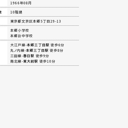
月
1966年08月
数
10階建
地
東京都文京区本郷5丁目29-13
本郷小学校
本郷台中学校
大江戸線-
本郷三丁目駅
徒歩6分
丸ノ内線-
本郷三丁目駅
徒歩8分
三田線-
春日駅
徒歩9分
南北線-
東大前駅
徒歩10分