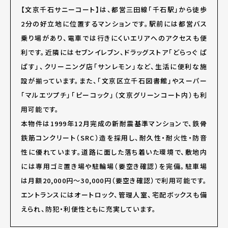
【文京千石サニーコート】は、都営三田線「千石駅」から徒歩
2分の好立地に位置するマンションです。駅前には都営バス
乗り場があり、電車では行きにくいエリアへのアクセスも便
利です。近隣にはセブンイレブン、ドラッグストア「どらっぐ ぱ
ぱす」、クリーニング店「サンレモン」など、生活に便利な施
設が揃っています。また、「文京区立千石図書館」やスーパー
「マルエツプチ」「ピーコック」（文京グリーンコート内）も利
用可能です。
本物件は1999年12月完成の新耐震基準マンションで、鉄骨
鉄筋コンクリート（SRC）造を採用し、耐久性・耐火性・防音
性に優れています。道路に面した落ち着いた環境で、敷地内
には専用ゴミ置き場や駐輪場（要空き確認）を完備。駐車場
は月額20,000円～30,000円（要空き確認）で利用可能です。
エントランスにはオートロック、管理人室、宅配ボックスも備
えられ、防犯・利便性ともに充実しています。