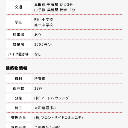
三田線-
千石駅
徒歩2分
交通
山手線-
巣鴨駅
徒歩10分
明化小学校
学区
第十中学校
駐車場
あり
駐輪場
2000円/月
バイク置き場
なし
建築物情報
権利
所有権
総戸数
27戸
分譲
(株)アートハウジング
施工
大和建設(株)
管理会社
(株)フロントサイドコミュニティ
管理形態
全部委託（日勤）