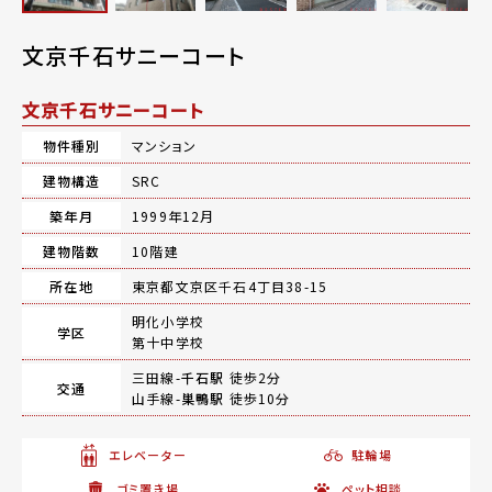
文京千石サニーコート
文京千石サニーコート
物件種別
マンション
建物構造
SRC
築年月
1999年12月
建物階数
10階建
所在地
東京都文京区千石4丁目38-15
明化小学校
学区
第十中学校
三田線-
千石駅
徒歩2分
交通
山手線-
巣鴨駅
徒歩10分
エレベーター
駐輪場
ゴミ置き場
ペット相談