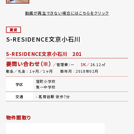
動画が再生できない場合にはこちらをクリック
賃貸
S-RESIDENCE文京小石川
S-RESIDENCE文京小石川 201
要問い合わせ（※）
／管理費：ー
／26.12㎡
1K
敷金／礼金 : 1ヶ月／1ヶ月
築年月 : 2018年02月
窪町小学校
学区
第一中学校
交通
-
茗荷谷駅
徒歩7分
物件間取り