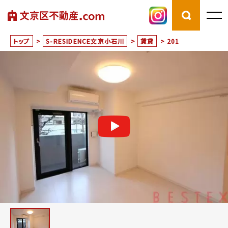
トップ
>
S-RESIDENCE文京小石川
>
賃貸
>
201