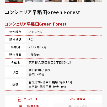
コンシェリア早稲田Green Forest
コンシェリア早稲田Green Forest
物件種別
マンション
建物構造
RC
築年月
2012年07月
建物階数
8階階建
所在地
東京都文京区関口1丁目35-13
関口台町小学校
学区
音羽中学校
有楽町線-
江戸川橋駅
徒歩10分
交通
東西線-
早稲田駅
徒歩10分
エレベーター
駐輪場
ゴミ置き場
ペット相談