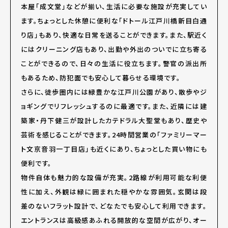
本屋「成文堂」などが揃い、生活に必要な施設が充実してい
ます。ちょっとした休憩に便利な「ドトール江戸川橋新目白通
り店」もあり、快適な日常を送ることができます。また、駅近く
にはクリーニング店もあり、出勤や外出のついでに立ち寄る
ことができるので、日々の生活に役立ちます。警官の派出所
もあるため、防犯面でも安心して暮らせる環境です。
さらに、徒歩圏内には緑豊かな江戸川公園があり、散歩やジ
ョギングでリフレッシュするのに最適です。また、近隣には建
築家・丹下健三が設計したカテドラル大聖堂もあり、歴史や
芸術を感じることができます。24時間営業の「ファミリーマー
ト文京音羽一丁目店」も近くにあり、ちょっとした買い物にも
便利です。
物件自体も魅力的な設備が充実。2路線が利用可能な利便
性に加え、外観は緑に囲まれた穏やかな雰囲気。玄関は段
差のないフラット設計で、どなたでも安心して利用できます。
エントランスは高級感あふれる開放的な空間が広がり、オー