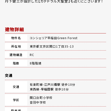
丹下健三が設計した【カテドラル大聖堂】も近くにございます！
建物詳細
物件名
コンシェリア早稲田Green Forest
所在地
東京都文京区関口1丁目35-13
建物構造
RC
階数
8階階建
交通
有楽町線-
江戸川橋駅
徒歩10分
交通
東西線-
早稲田駅
徒歩10分
関口台町小学校
学区
音羽中学校
駐車場