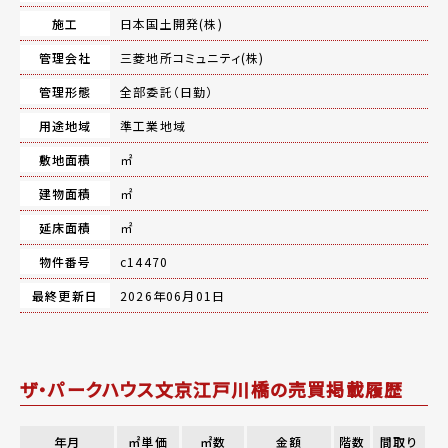
施工
日本国土開発(株)
管理会社
三菱地所コミュニティ(株)
管理形態
全部委託（日勤）
用途地域
準工業地域
敷地面積
㎡
建物面積
㎡
延床面積
㎡
物件番号
c14470
最終更新日
2026年06月01日
ザ・パークハウス文京江戸川橋の売買掲載履歴
年月
㎡単価
㎡数
金額
階数
間取り