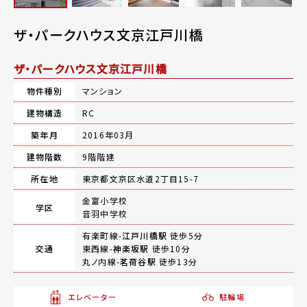
ザ・パークハウス文京江戸川橋
ザ・パークハウス文京江戸川橋
物件種別
マンション
建物構造
RC
築年月
2016年03月
建物階数
9階階建
所在地
東京都文京区水道2丁目15-7
金富小学校
学区
音羽中学校
有楽町線-
江戸川橋駅
徒歩5分
交通
東西線-
神楽坂駅
徒歩10分
丸ノ内線-
茗荷谷駅
徒歩13分
エレベーター
駐輪場