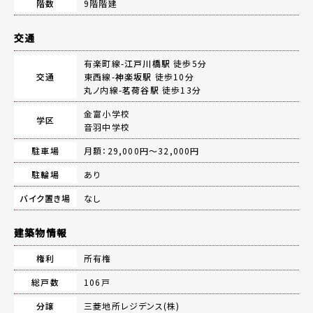
階数
9階階建
交通
有楽町線-
江戸川橋駅
徒歩5分
交通
東西線-
神楽坂駅
徒歩10分
丸ノ内線-
茗荷谷駅
徒歩13分
金富小学校
学区
音羽中学校
駐車場
月額：29,000円～32,000円
駐輪場
あり
バイク置き場
なし
建築物情報
権利
所有権
総戸数
106戸
分譲
三菱地所レジデンス(株)