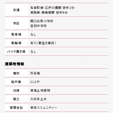
有楽町線-
江戸川橋駅
徒歩2分
交通
東西線-
神楽坂駅
徒歩8分
関口台町小学校
学区
音羽中学校
駐車場
なし
駐輪場
有り（要空き確認）
バイク置き場
なし
建築物情報
権利
所有権
総戸数
112戸
分譲
東海土地建物
施工
大日本土木
管理会社
東急コミュニティー