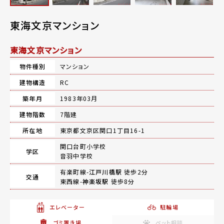
東海文京マンション
東海文京マンション
物件種別
マンション
建物構造
RC
築年月
1983年03月
建物階数
7階建
所在地
東京都文京区関口1丁目16-1
関口台町小学校
学区
音羽中学校
有楽町線-
江戸川橋駅
徒歩2分
交通
東西線-
神楽坂駅
徒歩8分
エレベーター
駐輪場
ゴミ置き場
ペット相談