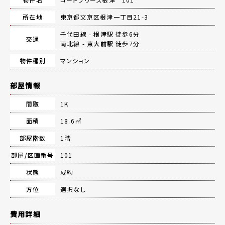
所在地
東京都文京区根津一丁目21-3
千代田線 -
根津駅
徒歩6分
交通
南北線 -
東大前駅
徒歩7分
物件種別
マンション
部屋情報
間取
1K
面積
18.6㎡
部屋階数
1階
部屋/区画番号
101
状態
成約
方位
選択なし
費用詳細