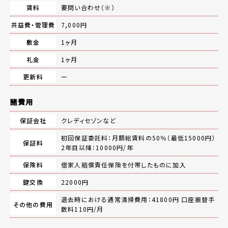
賃料
要問い合わせ（※）
共益費・管理費
7,000円
敷金
1ヶ月
礼金
1ヶ月
更新料
ー
諸費用
保証会社
クレディセゾンなど
初回保証委託料：月額総賃料の50％（最低15000円）
保証料
2年目以降：10000円/年
保険料
借家人賠償責任保険を付帯したものに加入
鍵交換
22000円
退去時における通常清掃費用：41800円 口座振替手
その他の費用
数料110円/月