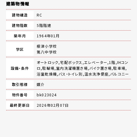
建築物情報
建物構造
RC
建物階数
5階階建
築年月
1964年01月
根津小学校
学区
第八中学校
オートロック,宅配ボックス,エレベーター,1階,IHコン
設備・条件
ロ,駐輪場,室内洗濯機置き場,バイク置き場,駐車場,
浴室乾燥機,バス・トイレ別,温水洗浄便座,バルコニー
取引態様
媒介
物件番号
bk023024
最終更新日
2026年02月07日