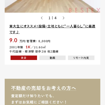
1
4
|
東大生にオススメ！設備・立地ともに“一人暮らし”に最適
です♪
9.0
万円
管理費： 8,000円
1K
2001年築
／21.80㎡
千代田線 -
根津駅
徒歩2分 他2路線
賃貸
動画
リモート内見