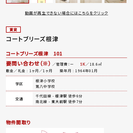
動画が再生できない場合にはこちらをクリック
賃貸
コートブリーズ根津
コートブリーズ根津 101
要問い合わせ（※）
／管理費：ー
／18.6㎡
1K
敷金／礼金 : 1ヶ月／1ヶ月
築年月 : 1964年01月
根津小学校
学区
第八中学校
千代田線 -
根津駅
徒歩6分
交通
南北線 -
東大前駅
徒歩7分
物件間取り