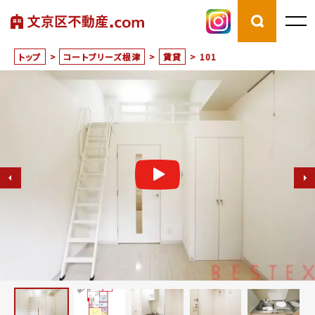
トップ
>
コートブリーズ根津
>
賃貸
>
101