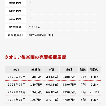
敷地面積
㎡
建物面積
㎡
延床面積
㎡
物件番号
c10184
最終更新日
2025年05月13日
クオリア後楽園の売買掲載履歴
年月
㎡単価
㎡数
金額
階数
間取り
2025年05月
148万円
43.60㎡
6480万円
2階
1LDK
2023年04月
140万円
66.89㎡
9390万円
7階
2LDK
2022年09月
134万円
66.89㎡
8990万円
2階
2SLDK
2022年08月
126万円
37.77㎡
4780万円
5階
1LDK