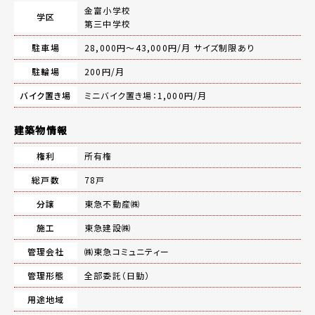
金富小学校
学区
第三中学校
駐車場
28,000円～43,000円/月 サイズ制限あり
駐輪場
200円/月
バイク置き場
ミニバイク置き場：1,000円/月
建築物情報
権利
所有権
総戸数
78戸
分譲
東急不動産㈱
施工
東急建設㈱
管理会社
㈱東急コミュニティー
管理形態
全部委託（日勤）
用途地域