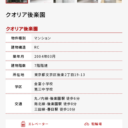
クオリア後楽園
クオリア後楽園
物件種別
マンション
建物構造
RC
築年月
2004年03月
建物階数
7階階建
所在地
東京都文京区後楽2丁目19-13
金富小学校
学区
第三中学校
丸ノ内線-
後楽園駅
徒歩6分
交通
南北線-
後楽園駅
徒歩8分
三田線-
春日駅
徒歩10分
エレベーター
駐輪場