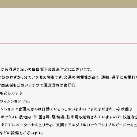
は音羽通り沿いの目白坂下交差点付近にございます。
徒歩わずか3分でアクセス可能です。交通の利便性が高く、通勤・通学にも便利
や商店街もございますので周辺環境は良好◎
も安心です♪
のマンションです。
譲マンションで管理人さんは日勤でいらっしゃいますのでまだまだきれいな状態♪
ボックスに敷地内ゴミ置き場、駐輪場、駐車場も完備されていますので、快適な
加えてエレベーターセキュリティに玄関ドアはダブルロックでトリプルガードセキュ
などの設備もございます。