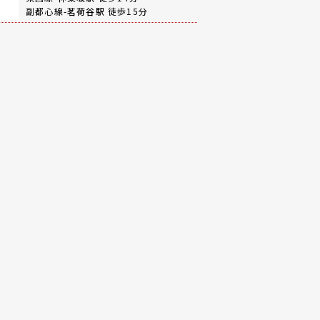
副都心線-
茗荷谷駅
徒歩15分