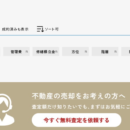
成約済みも表示
ソート可
管理費
修繕積立金
方位
階層