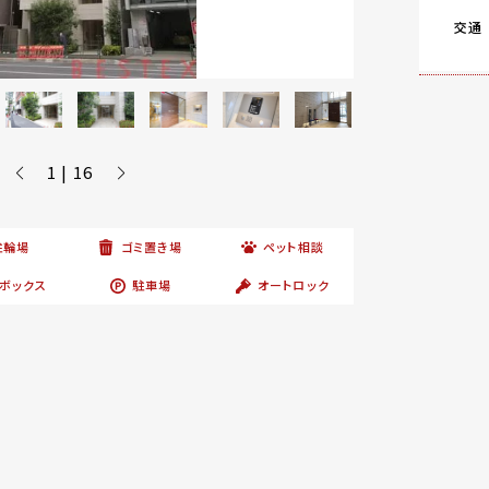
交通
1 | 16
駐輪場
ゴミ置き場
ペット相談
ボックス
駐車場
オートロック