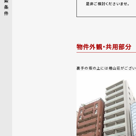
索
是非ご検討くださいませ。
条
件
物件外観・共用部分
裏手の坂の上には椿山荘がござい