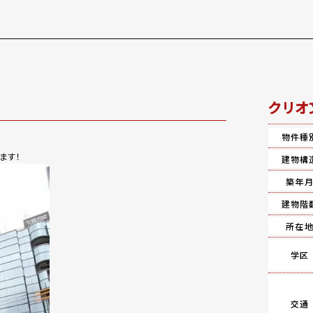
クリオ
物件種
ます！
建物構
築年
建物階
所在
学区
交通