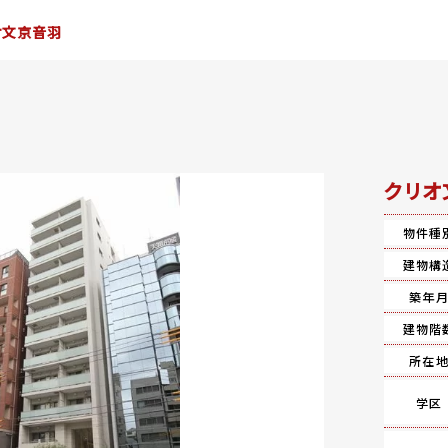
オ文京音羽
クリオ
物件種
建物構
築年
建物階
所在
学区