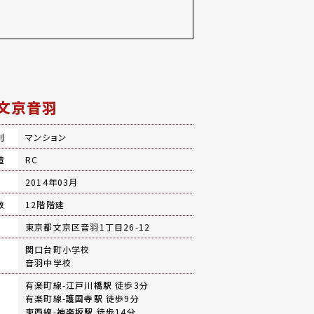
文京音羽
別
マンション
造
RC
月
2014年03月
数
12階階建
地
東京都文京区音羽1丁目26-12
関口台町小学校
音羽中学校
有楽町線-
江戸川橋駅
徒歩3分
有楽町線-
護国寺駅
徒歩9分
東西線-
神楽坂駅
徒歩14分