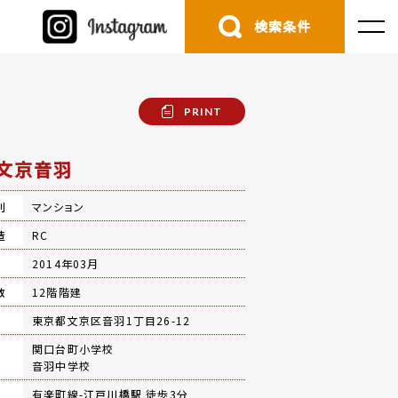
検索条件
PRINT
文京音羽
別
マンション
造
RC
月
2014年03月
数
12階階建
地
東京都文京区音羽1丁目26-12
関口台町小学校
音羽中学校
有楽町線-
江戸川橋駅
徒歩3分