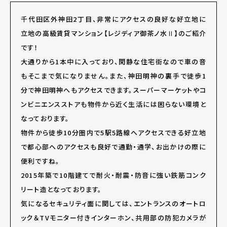
千代田区外神田2丁目、非常にアクセスの良好な好立地に
立地の高級賃貸マンション【レジディア御茶ノ水Ⅱ】のご紹介
です！
大通りから1本中に入っており、閑静な住宅街なので車の音
もそこまで気になりません。また、神田明神の裏手で徒歩1
分で神田明神へもアクセスできます。スーパーマーケットやコ
ンビニエンスストアも物件から近く生活には困らない環境と
なっております。
物件から徒歩10分圏内で5駅5路線へアクセスできる好立地
で都心部へのアクセスも良好で通勤・通学、お出かけの際に
便利ですね。
2015年築で10階建てで耐火・耐震・防音に強い鉄筋コンク
リート造となっております。
気になるセキュリティ面に関しては、エントランスのオートロ
ック＆TVモニター付きインターホン、共用部の防犯カメラが