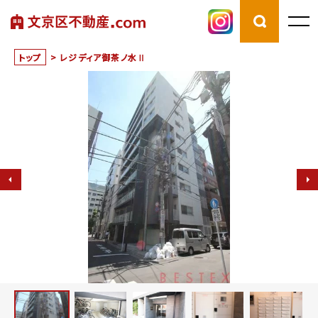
トップ
>
レジディア御茶ノ水Ⅱ