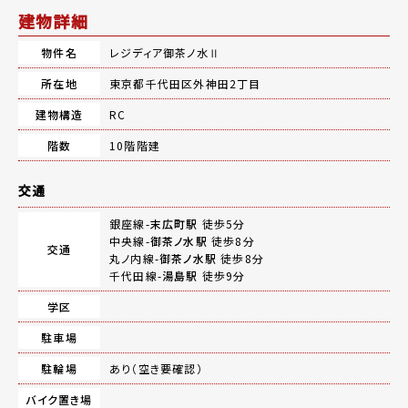
建物詳細
物件名
レジディア御茶ノ水Ⅱ
所在地
東京都千代田区外神田2丁目
建物構造
RC
階数
10階階建
交通
銀座線-
末広町駅
徒歩5分
中央線-
御茶ノ水駅
徒歩8分
交通
丸ノ内線-
御茶ノ水駅
徒歩8分
千代田線-
湯島駅
徒歩9分
学区
駐車場
駐輪場
あり（空き要確認）
バイク置き場