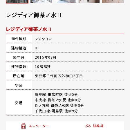
レジディア御茶ノ水Ⅱ
レジディア御茶ノ水Ⅱ
物件種別
マンション
建物構造
RC
築年月
2015年03月
建物階数
10階階建
所在地
東京都千代田区外神田2丁目
学区
銀座線-
末広町駅
徒歩5分
中央線-
御茶ノ水駅
徒歩8分
交通
丸ノ内線-
御茶ノ水駅
徒歩8分
千代田線-
湯島駅
徒歩9分
エレベーター
駐輪場