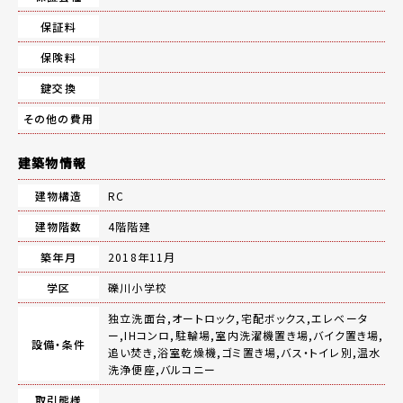
保証料
保険料
鍵交換
その他の費用
建築物情報
建物構造
RC
建物階数
4階階建
築年月
2018年11月
学区
礫川小学校
独立洗面台,オートロック,宅配ボックス,エレベータ
ー,IHコンロ,駐輪場,室内洗濯機置き場,バイク置き場,
設備・条件
追い焚き,浴室乾燥機,ゴミ置き場,バス・トイレ別,温水
洗浄便座,バルコニー
取引態様