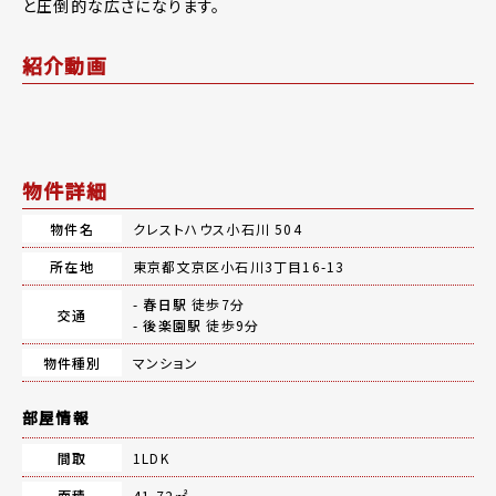
と圧倒的な広さになります。
紹介動画
物件詳細
物件名
クレストハウス小石川 504
所在地
東京都文京区小石川3丁目16-13
-
春日駅
徒歩7分
交通
-
後楽園駅
徒歩9分
物件種別
マンション
部屋情報
間取
1LDK
面積
41.72㎡