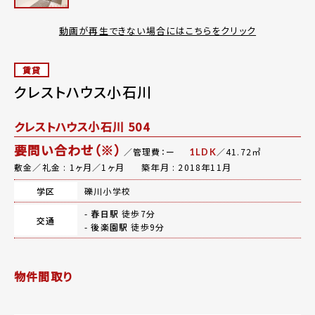
動画が再生できない場合にはこちらをクリック
賃貸
クレストハウス小石川
クレストハウス小石川 504
要問い合わせ（※）
／管理費：ー
／41.72㎡
1LDK
敷金／礼金 : 1ヶ月／1ヶ月
築年月 : 2018年11月
学区
礫川小学校
-
春日駅
徒歩7分
交通
-
後楽園駅
徒歩9分
物件間取り