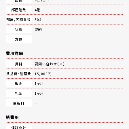
部屋階数
4階
部屋/区画番号
504
状態
成約
方位
費用詳細
賃料
要問い合わせ（※）
共益費・管理費
15,000円
敷金
1ヶ月
礼金
1ヶ月
更新料
ー
諸費用
保証会社