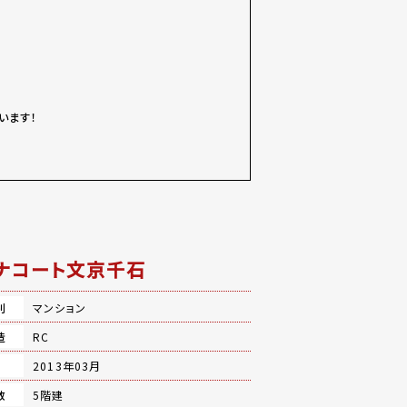
います！
ナコート文京千石
別
マンション
造
RC
月
2013年03月
数
5階建