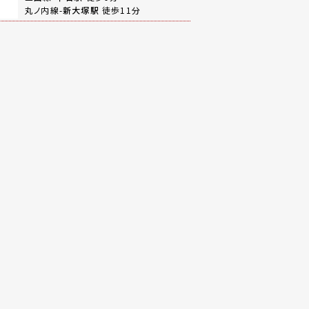
丸ノ内線-
新大塚駅
徒歩11分