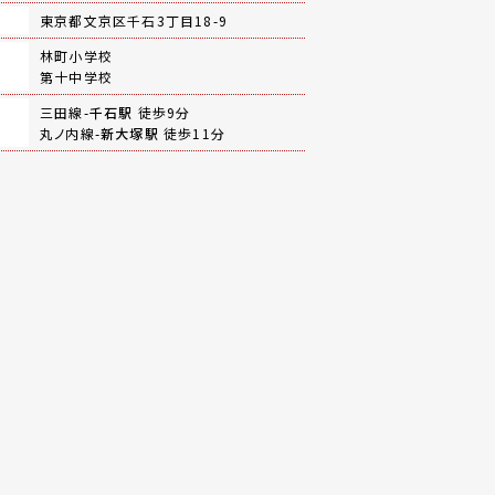
地
東京都文京区千石3丁目18-9
林町小学校
第十中学校
三田線-
千石駅
徒歩9分
丸ノ内線-
新大塚駅
徒歩11分