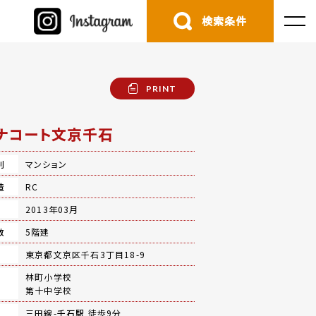
検索条件
PRINT
ナコート文京千石
別
マンション
造
RC
月
2013年03月
数
5階建
地
東京都文京区千石3丁目18-9
林町小学校
第十中学校
三田線-
千石駅
徒歩9分