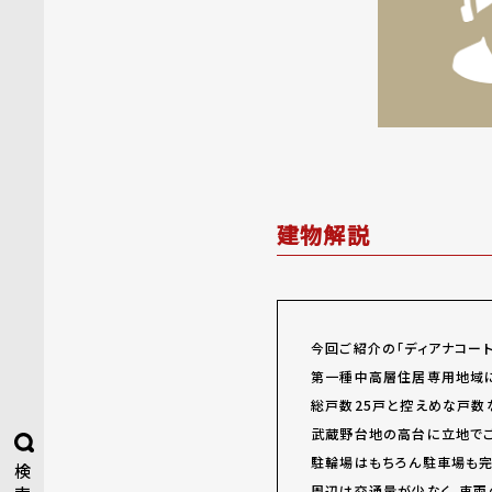
建物解説
今回ご紹介の「ディアナコー
第一種中高層住居専用地域に
総戸数25戸と控えめな戸数
武蔵野台地の高台に立地でご
駐輪場はもちろん駐車場も完
検
周辺は交通量が少なく、車両