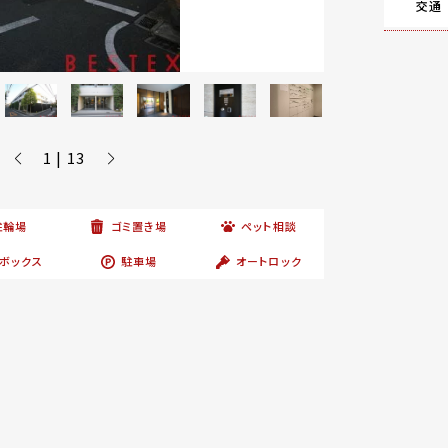
交通
1 | 13
駐輪場
ゴミ置き場
ペット相談
ボックス
駐車場
オートロック