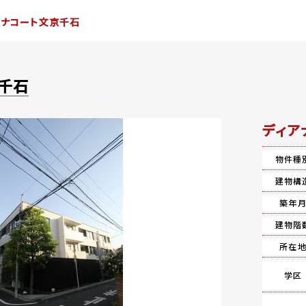
アナコート文京千石
千石
ディア
物件種
建物構
築年
建物階
所在
学区