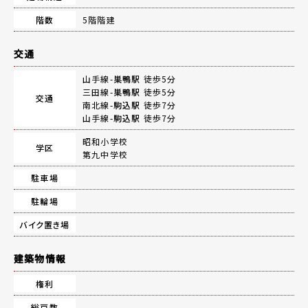
階数
5階階建
交通
山手線-
巣鴨駅
徒歩5分
三田線-
巣鴨駅
徒歩5分
交通
南北線-
駒込駅
徒歩7分
山手線-
駒込駅
徒歩7分
昭和小学校
学区
第九中学校
駐車場
駐輪場
バイク置き場
建築物情報
権利
総戸数