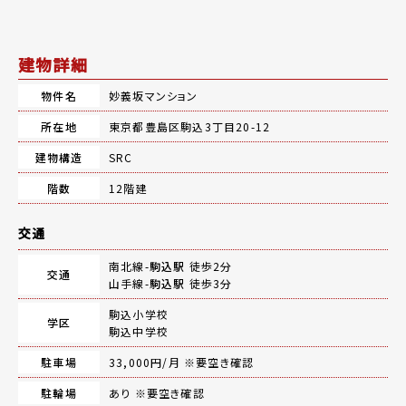
建物詳細
物件名
妙義坂マンション
所在地
東京都豊島区駒込3丁目20-12
建物構造
SRC
階数
12階建
交通
南北線-
駒込駅
徒歩2分
交通
山手線-
駒込駅
徒歩3分
駒込小学校
学区
駒込中学校
駐車場
33,000円/月 ※要空き確認
駐輪場
あり ※要空き確認