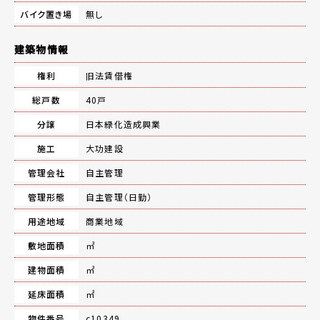
バイク置き場
無し
建築物情報
権利
旧法賃借権
総戸数
40戸
分譲
日本緑化造成興業
施工
大功建設
管理会社
自主管理
管理形態
自主管理（日勤）
用途地域
商業地域
敷地面積
㎡
建物面積
㎡
延床面積
㎡
物件番号
c10349