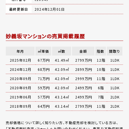
最終更新日
2024年12月01日
妙義坂マンションの売買掲載履歴
年月
㎡単価
㎡数
金額
階数
間取り
2025年02月
67万円
41.49㎡
2799万円
12階
1LDK
2024年12月
68万円
42.09㎡
2899万円
10階
1LDK
2020年09月
71万円
42.09㎡
2999万円
11階
1LDK
2020年09月
59万円
42.09㎡
2499万円
6階
1LDK
2019年06月
57万円
43.14㎡
2499万円
7階
2LDK
2018年09月
64万円
43.14㎡
2799万円
11階
2LDK
売却価格について詳しく知りたい方、不動産売却を検討している方は、
「
不動産無料査定
」フォームへお問い合わせください。
豊富な不動産知識