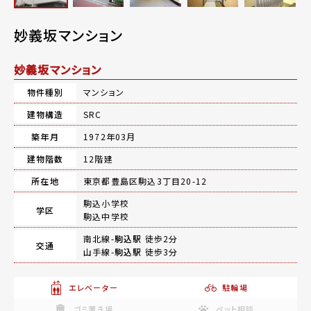
妙義坂マンション
妙義坂マンション
物件種別
マンション
建物構造
SRC
築年月
1972年03月
建物階数
12階建
所在地
東京都豊島区駒込3丁目20-12
駒込小学校
学区
駒込中学校
南北線-
駒込駅
徒歩2分
交通
山手線-
駒込駅
徒歩3分
エレベーター
駐輪場
ゴミ置き場
ペット相談