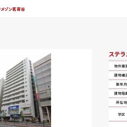
ラメゾン茗荷谷
ステラ
物件種
建物構
築年
建物階
所在
学区