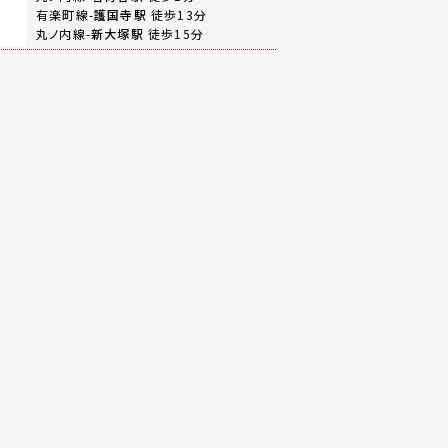
有楽町線-
護国寺駅
徒歩13分
丸ノ内線-
新大塚駅
徒歩15分