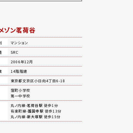
メゾン茗荷谷
別
マンション
造
SRC
月
2006年12月
数
14階階建
地
東京都文京区小日向4丁目6-18
窪町小学校
第一中学校
丸ノ内線-
茗荷谷駅
徒歩1分
有楽町線-
護国寺駅
徒歩13分
丸ノ内線-
新大塚駅
徒歩15分