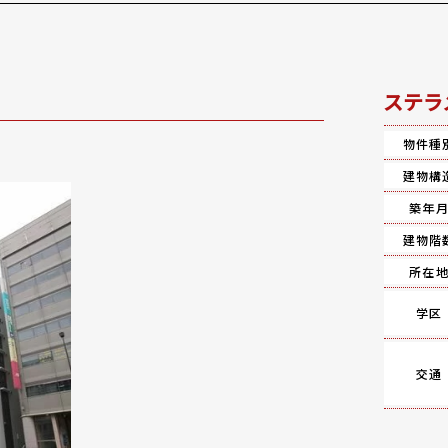
ステラ
物件種
建物構
築年
建物階
所在
学区
交通