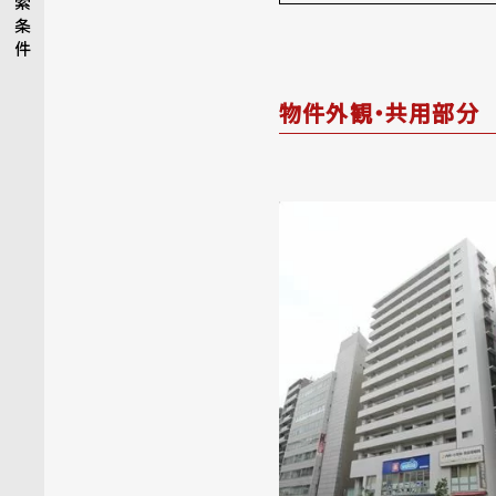
索
条
件
物件外観・共用部分