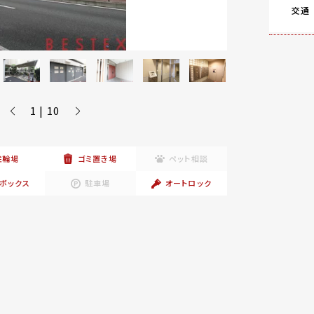
交通
1 | 10
駐輪場
ゴミ置き場
ペット相談
ボックス
駐車場
オートロック