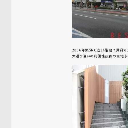
2006年築SRC造14階建て賃貸マ
大通り沿いの利便性抜群の立地♪