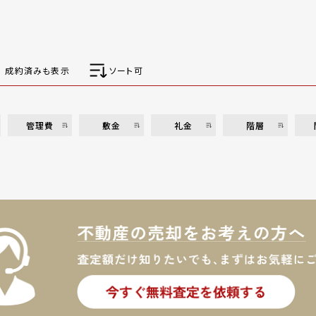
成約済みも表示
ソート可
管理費
敷金
礼金
階層