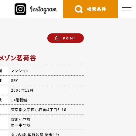
検索条件
PRINT
メゾン茗荷谷
別
マンション
造
SRC
月
2006年12月
数
14階階建
地
東京都文京区小日向4丁目6-18
窪町小学校
第一中学校
丸ノ内線-
茗荷谷駅
徒歩1分