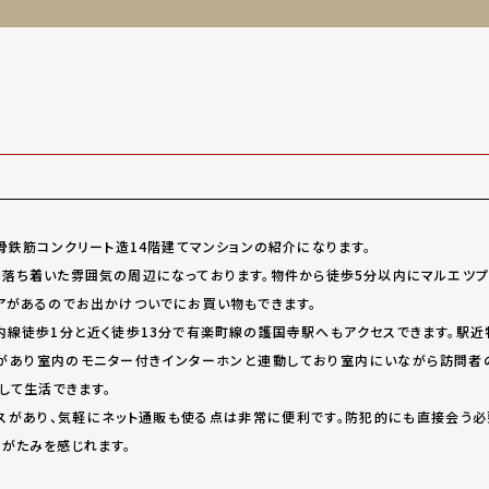
骨鉄筋コンクリート造14階建てマンションの紹介になります。
落ち着いた雰囲気の周辺になっております。物件から徒歩5分以内にマルエツプ
アがあるのでお出かけついでにお買い物もできます。
内線徒歩1分と近く徒歩13分で有楽町線の護国寺駅へもアクセスできます。駅
があり室内のモニター付きインターホンと連動しており室内にいながら訪問者
して生活できます。
スがあり、気軽にネット通販も使る点は非常に便利です。防犯的にも直接会う必
がたみを感じれます。