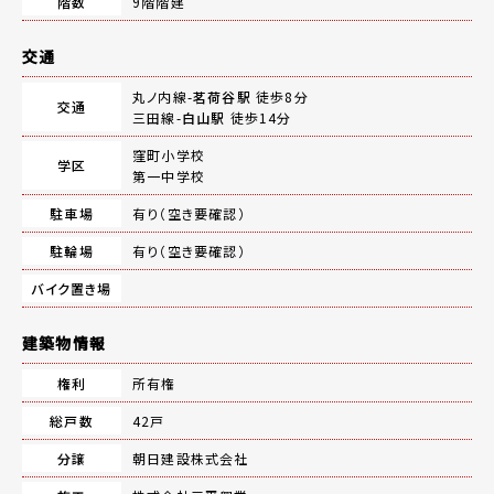
階数
9階階建
交通
丸ノ内線-
茗荷谷駅
徒歩8分
交通
三田線-
白山駅
徒歩14分
窪町小学校
学区
第一中学校
駐車場
有り（空き要確認）
駐輪場
有り（空き要確認）
バイク置き場
建築物情報
権利
所有権
総戸数
42戸
分譲
朝日建設株式会社