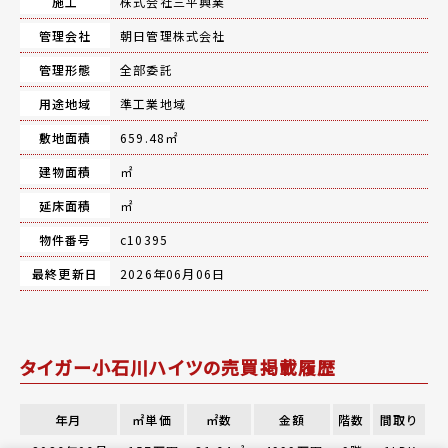
施工
株式会社三平興業
管理会社
朝日管理株式会社
管理形態
全部委託
用途地域
準工業地域
敷地面積
659.48㎡
建物面積
㎡
延床面積
㎡
物件番号
c10395
最終更新日
2026年06月06日
タイガー小石川ハイツの売買掲載履歴
年月
㎡単価
㎡数
金額
階数
間取り