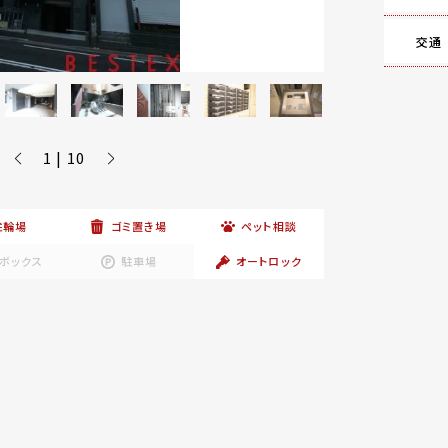
交通
1 | 10
駐輪場
ゴミ置き場
ペット相談
ボックス
駐車場
オートロック