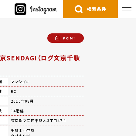
検索条件
PRINT
文京SENDAGI（ログ文京千駄
別
マンション
造
RC
月
2016年08月
数
14階建
地
東京都文京区千駄木3丁目47-1
千駄木小学校
文林中学校