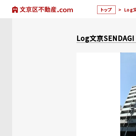
トップ
>
Log
Log文京SENDA