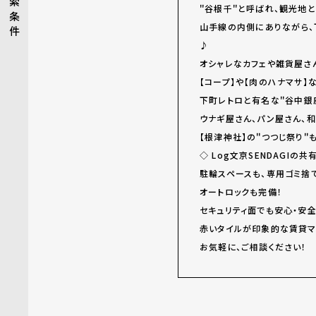
索
＂谷根千＂と呼ばれ、観光地と
条
山手線の内側にありながら、
件
♪
オシャレなカフェや雑貨屋さ
【コープ】や【肉のハナマサ】
下町レトロと有名な＂谷中銀
ウナギ屋さん、パン屋さん、
【根津神社】の＂つつじ祭り
◇ Log文京SENDAGIの共
駐輪スペースも、専用ゴミ捨
オートロックも完備！
セキュリティ面でも安心・安全
赤いタイルが印象的な賃貸マンシ
お気軽に、ご相談ください！