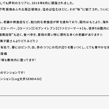
しても評判のエリアに、2016年8月に建設されました。
下町風情あふれる周辺環境は、住めば住むほどに、その＂味＂に魅了され、ついに
ん、老舗の飲食店など、魅力的な飲食店が軒を連ねており、国内はもとより、海外
などスーパー、【ローソン】【セブンイレブン】【ファミリーマート】も、徒歩5分圏
座商店街＂も近く、食べ歩き、普段の買い物に便利な多くの老舗があります☆
和菓子屋さんよりどりみどり♪
＂も有名で、春にはピンク、白、赤のつつじの花が辺りを覆いつくし、とても華やか
有設備
て場も敷地内に整ってます！
のマンションです！
ョン【Log文京SENDAGI】