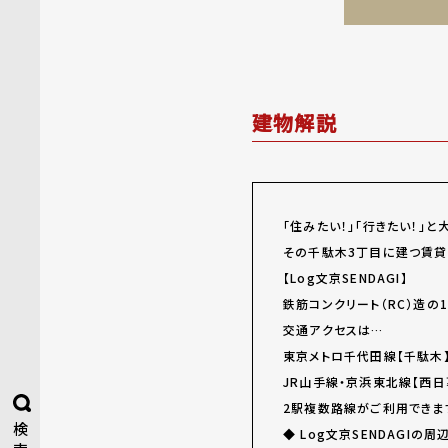
建物解説
「住みたい！」「行きたい！」
その千駄木3丁目に建つ賃貸
【Log文京SENDAGI】
鉄筋コンクリート（RC）造の
交通アクセスは…
東京メトロ千代田線【千駄木
JR山手線・京浜東北線【西日
2駅複数路線がご利用できま
検
◆ Log文京SENDAGIの周