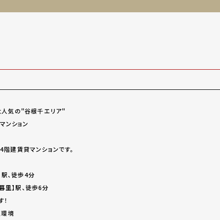
と大人気の＂谷根千エリア＂
マンション
14階建賃貸マンションです。
】駅、徒歩4分
暮里】駅、徒歩6分
す！
辺環境