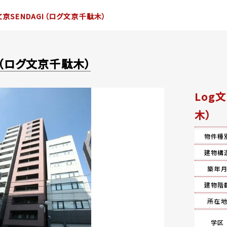
文京SENDAGI（ログ文京千駄木）
GI（ログ文京千駄木）
Log
木）
物件種
建物構
築年
建物階
所在
学区