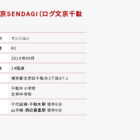
文京SENDAGI（ログ文京千駄
別
マンション
造
RC
月
2016年08月
数
14階建
地
東京都文京区千駄木3丁目47-1
千駄木小学校
文林中学校
千代田線-
千駄木駅
徒歩6分
山手線-
西日暮里駅
徒歩6分