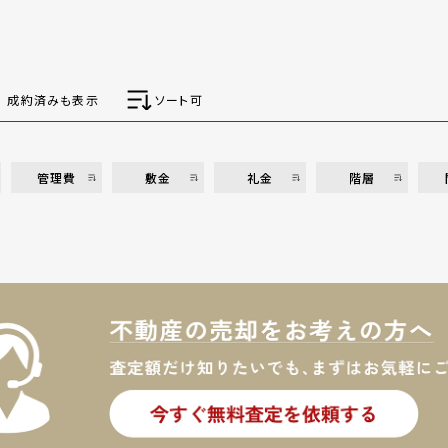
成約済みも表示
ソート可
管理費
敷金
礼金
階層