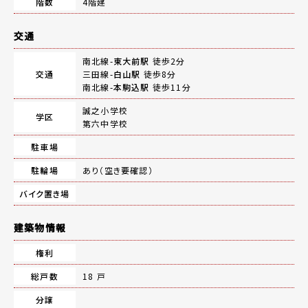
階数
4階建
交通
南北線-
東大前駅
徒歩2分
交通
三田線-
白山駅
徒歩8分
南北線-
本駒込駅
徒歩11分
誠之小学校
学区
第六中学校
駐車場
駐輪場
あり（空き要確認）
バイク置き場
建築物情報
権利
総戸数
18 戸
分譲