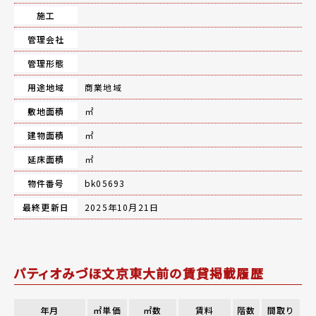
施工
管理会社
管理形態
用途地域
商業地域
敷地面積
㎡
建物面積
㎡
延床面積
㎡
物件番号
bk05693
最終更新日
2025年10月21日
パティオみづほ文京東大前の賃貸掲載履歴
年月
㎡単価
㎡数
賃料
階数
間取り