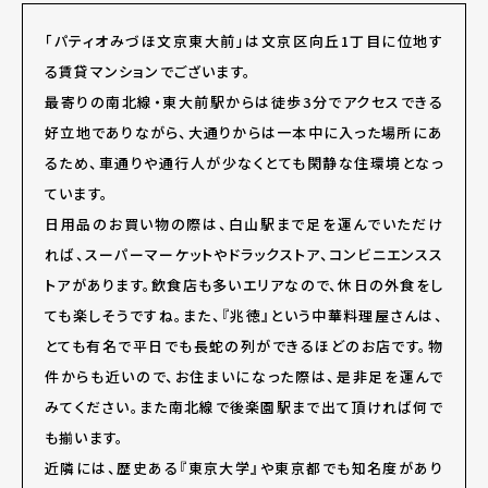
「パティオみづほ文京東大前」は文京区向丘1丁目に位地す
る賃貸マンションでございます。
最寄りの南北線・東大前駅からは徒歩3分でアクセスできる
好立地でありながら、大通りからは一本中に入った場所にあ
るため、車通りや通行人が少なくとても閑静な住環境となっ
ています。
日用品のお買い物の際は、白山駅まで足を運んでいただけ
れば、スーパーマーケットやドラックストア、コンビニエンスス
トアがあります。飲食店も多いエリアなので、休日の外食をし
ても楽しそうですね。また、『兆徳』という中華料理屋さんは、
とても有名で平日でも長蛇の列ができるほどのお店です。物
件からも近いので、お住まいになった際は、是非足を運んで
みてください。また南北線で後楽園駅まで出て頂ければ何で
も揃います。
近隣には、歴史ある『東京大学』や東京都でも知名度があり