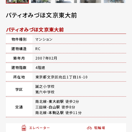
パティオみづほ文京東大前
パティオみづほ文京東大前
物件種別
マンション
建物構造
RC
築年月
2007年02月
建物階数
4階建
所在地
東京都文京区向丘1丁目16-10
誠之小学校
学区
第六中学校
南北線-
東大前駅
徒歩2分
交通
三田線-
白山駅
徒歩8分
南北線-
本駒込駅
徒歩11分
エレベーター
駐輪場