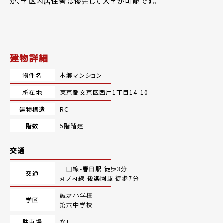
が、学区内居住者は優先して入学が可能です。
建物詳細
物件名
本郷マンション
所在地
東京都文京区西片1丁目14-10
建物構造
RC
階数
5階階建
交通
三田線-
春日駅
徒歩3分
交通
丸ノ内線-
後楽園駅
徒歩7分
誠之小学校
学区
第六中学校
駐車場
なし