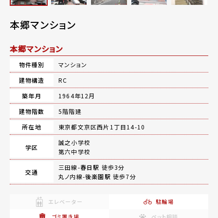
本郷マンション
本郷マンション
物件種別
マンション
建物構造
RC
築年月
1964年12月
建物階数
5階階建
所在地
東京都文京区西片1丁目14-10
誠之小学校
学区
第六中学校
三田線-
春日駅
徒歩3分
交通
丸ノ内線-
後楽園駅
徒歩7分
エレベーター
駐輪場
ゴミ置き場
ペット相談