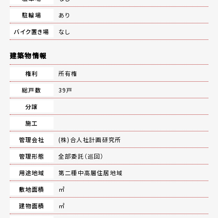
駐輪場
あり
バイク置き場
なし
建築物情報
権利
所有権
総戸数
39戸
分譲
施工
管理会社
(株)合人社計画研究所
管理形態
全部委託（巡回）
用途地域
第二種中高層住居地域
敷地面積
㎡
建物面積
㎡