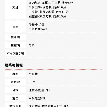
丸ノ内線-
本郷三丁目駅
徒歩5分
交通
千代田線-
湯島駅
徒歩10分
中央線-
御茶ノ水駅
徒歩13分
銀座線-
末広町駅
徒歩15分
湯島小学校
学区
本郷台中学校
駐車場
駐輪場
あり
バイク置き場
建築物情報
権利
所有権
総戸数
56戸
分譲
住友不動産(株)
施工
西松建設(株)
管理会社
住友不動産建物サービス(株)