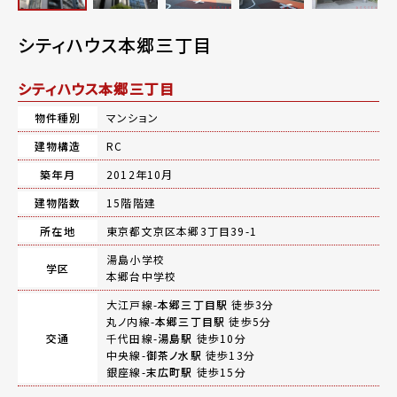
シティハウス本郷三丁目
シティハウス本郷三丁目
物件種別
マンション
建物構造
RC
築年月
2012年10月
建物階数
15階階建
所在地
東京都文京区本郷3丁目39-1
湯島小学校
学区
本郷台中学校
大江戸線-
本郷三丁目駅
徒歩3分
丸ノ内線-
本郷三丁目駅
徒歩5分
交通
千代田線-
湯島駅
徒歩10分
中央線-
御茶ノ水駅
徒歩13分
銀座線-
末広町駅
徒歩15分