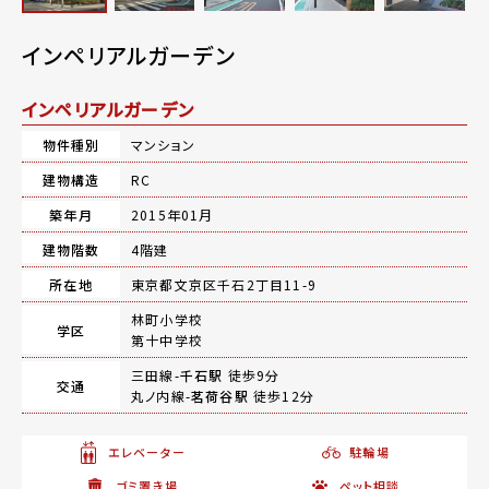
インペリアルガーデン
インペリアルガーデン
物件種別
マンション
建物構造
RC
築年月
2015年01月
建物階数
4階建
所在地
東京都文京区千石2丁目11-9
林町小学校
学区
第十中学校
三田線-
千石駅
徒歩9分
交通
丸ノ内線-
茗荷谷駅
徒歩12分
エレベーター
駐輪場
ゴミ置き場
ペット相談