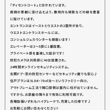
『ディセントコート』と分かれています。
周囲の景観に溶け込むよう、敷地内も植栽などの緑を豊富
に設けています。
エントランスはイーストとウエストの2箇所があり、
ウエストエントランスホールには、
コンシェルジュカウンターも御座います！
エレベーターは2～5邸に1基設置。
プライベート感を重視した設計です！
防犯カメラは共用部に40台設置され、
24時間オンラインセキュリティシステム、
玄関ドア・窓の防犯センサーなどセキュリティ面でも安心♪
住戸プランは3LDK・70㎡台～というファミリー向け。
アウトフレーム工法で開口部側は室内に柱が出ていません。
ですから、お部屋の隅々まで有効に利用可能です。
各種設備いずれもハイグレードで、充実した仕様です♪
お気軽にお問い合わせください！