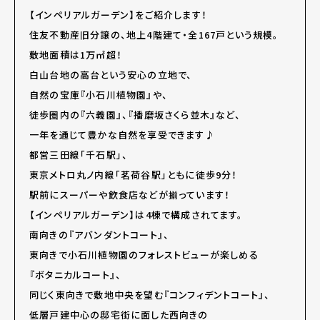
【インペリアルガーデン】をご紹介します！
住友不動産旧分譲の、地上4階建て・全167戸という規模。
敷地面積は1万㎡超！
白山台地の高台という安心の立地で、
自然の宝庫『小石川植物園』や、
徒歩圏内の『六義園』、『播磨坂さくら並木』など、
一年を通じて豊かな自然を享受できます♪
都営三田線「千石駅」、
東京メトロ丸ノ内線「茗荷谷駅」ともに徒歩9分！
駅前にスーパーや飲食店などが揃っています！
【インペリアルガーデン】は4棟で構成されてます。
南向きの『アバンダントコート』、
東向きで小石川植物園のフォレストビューが楽しめる
『ボタニカルコート』、
同じく東向きで敷地中央を望む『コンフィデントコート』、
低層戸建中心の邸宅街に面した西向きの