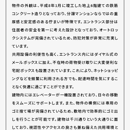
物件の外観は、平成8年1月に竣工した地上6階建ての鉄筋
コンクリート造りとなっており、分譲マンションならではの重
厚感と安定感のある佇まいが特徴です。エントランス部分は
住居者の安全を第一に考えた設計となっており、オートロッ
クシステムが完備されているため、防犯対策が非常に充実し
ています。
共用設備の利便性も高く、エントランス内にはダイヤル式の
メールボックスに加え、不在時の荷物受け取りに大変便利な
宅配ボックスも設置されています。これにより、ネットショッピ
ングなどを頻繁に利用される方でも、配達時間を気にするこ
となく快適に過ごすことができます。
建物内にはエレベーターが一機設置されており、日々の移動
をスムーズにサポートします。また、物件の横側には専用の
ゴミ捨て場が完備されているため、敷地内で効率的にゴミ出
しを行うことが可能です。建物は千川通りという大通りに面
しており、視認性やアクセスの良さも兼ね備えた共用環境と