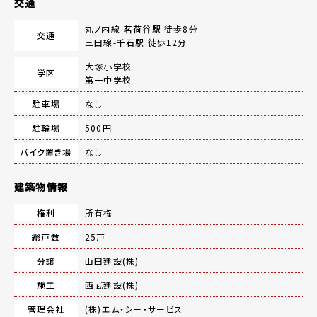
交通
丸ノ内線-
茗荷谷駅
徒歩8分
交通
三田線-
千石駅
徒歩12分
大塚小学校
学区
第一中学校
駐車場
なし
駐輪場
500円
バイク置き場
なし
建築物情報
権利
所有権
総戸数
25戸
分譲
山田建設(株)
施工
西武建設(株)
管理会社
(株)エム・シー・サービス