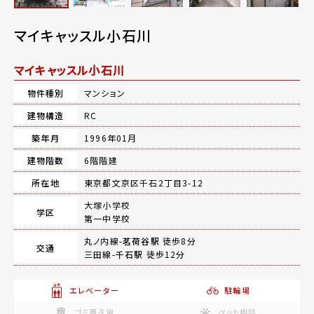
マイキャッスル小石川
マイキャッスル小石川
物件種別
マンション
建物構造
RC
築年月
1996年01月
建物階数
6階階建
所在地
東京都文京区千石2丁目3-12
大塚小学校
学区
第一中学校
丸ノ内線-
茗荷谷駅
徒歩8分
交通
三田線-
千石駅
徒歩12分
エレベーター
駐輪場
ゴミ置き場
ペット相談