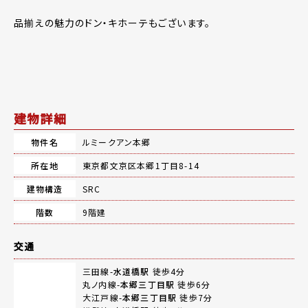
品揃えの魅力のドン・キホーテもございます。
建物詳細
物件名
ルミークアン本郷
所在地
東京都文京区本郷1丁目8-14
建物構造
SRC
階数
9階建
交通
三田線-
水道橋駅
徒歩4分
丸ノ内線-
本郷三丁目駅
徒歩6分
大江戸線-
本郷三丁目駅
徒歩7分