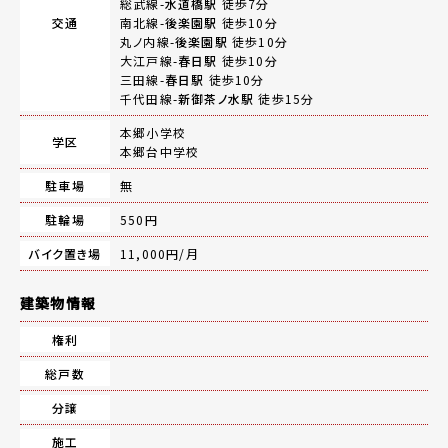
総武線-
水道橋駅
徒歩7分
交通
南北線-
後楽園駅
徒歩10分
丸ノ内線-
後楽園駅
徒歩10分
大江戸線-
春日駅
徒歩10分
三田線-
春日駅
徒歩10分
千代田線-
新御茶ノ水駅
徒歩15分
本郷小学校
学区
本郷台中学校
駐車場
無
駐輪場
550円
バイク置き場
11,000円/月
建築物情報
権利
総戸数
分譲
施工