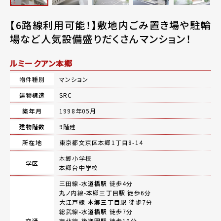
【6路線利用可能！】敷地内ごみ置き場や駐輪
場など人気設備盛りだくさんマンション！
ルミークアン本郷
物件種別
マンション
建物構造
SRC
築年月
1998年05月
建物階数
9階建
所在地
東京都文京区本郷1丁目8-14
本郷小学校
学区
本郷台中学校
三田線-
水道橋駅
徒歩4分
丸ノ内線-
本郷三丁目駅
徒歩6分
大江戸線-
本郷三丁目駅
徒歩7分
総武線-
水道橋駅
徒歩7分
交通
南北線-
後楽園駅
徒歩10分