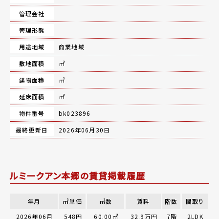
管理会社
管理形態
用途地域
商業地域
敷地面積
㎡
建物面積
㎡
延床面積
㎡
物件番号
bk023896
最終更新日
2026年06月30日
ルミークアン本郷の賃貸掲載履歴
年月
㎡単価
㎡数
賃料
階数
間取り
2026年06月
548円
60.00㎡
32.9万円
7階
2LDK