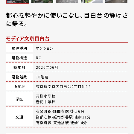
都心を軽やかに使いこなし、目白台の静けさ
に帰る。
モディア文京目白台
物件種別
マンション
建物構造
RC
築年月
2026年06月
建物階数
10階建
所在地
東京都文京区目白台2丁目6-14
青柳小学校
学区
音羽中学校
有楽町線-
護国寺駅
徒歩6分
交通
副都心線-
雑司が谷駅
徒歩11分
有楽町線-
東池袋駅
徒歩14分