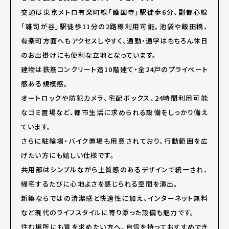
交通は東京メトロ有楽町線「護国寺」駅徒歩6分、副都心線
「雑司が谷」駅徒歩11分の2路線利用可能。池袋や飯田橋、
有楽町方面へもアクセスしやすく、通勤・通学はもちろん休日
のお出掛けにも便利な立地となっています。
建物は鉄筋コンクリート造10階建て・全24戸のプライベート
感ある規模感。
オートロックや防犯カメラ、宅配ボックス、24時間利用可能
なゴミ置場など、都市生活に求められる設備をしっかり備え
ています。
さらに駐輪場・バイク置場も用意されており、行動範囲を広
げたい方にも嬉しい仕様です。
共用部はシンプルながら上質感のあるデザインで統一され、
帰宅するたびに心地よさを感じられる空間を演出。
新築ならではの清潔感と快適性に加え、インターネット無料
など現代のライフスタイルに寄り添った設備も魅力です。
住む場所にも質を求めたい方へ、自信を持っておすすめでき