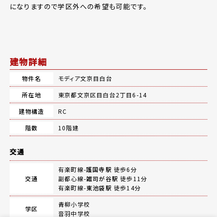
になりますので学区外への希望も可能です。
建物詳細
物件名
モディア文京目白台
所在地
東京都文京区目白台2丁目6-14
建物構造
RC
階数
10階建
交通
有楽町線-
護国寺駅
徒歩6分
交通
副都心線-
雑司が谷駅
徒歩11分
有楽町線-
東池袋駅
徒歩14分
青柳小学校
学区
音羽中学校