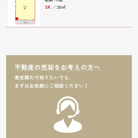
／20㎡
1K