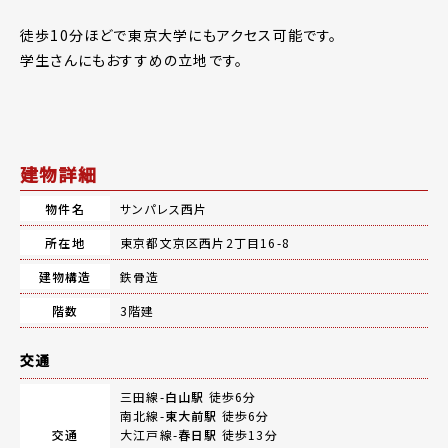
徒歩10分ほどで東京大学にもアクセス可能です。
学生さんにもおすすめの立地です。
建物詳細
物件名
サンパレス西片
所在地
東京都文京区西片2丁目16-8
建物構造
鉄骨造
階数
3階建
交通
三田線-
白山駅
徒歩6分
南北線-
東大前駅
徒歩6分
交通
大江戸線-
春日駅
徒歩13分