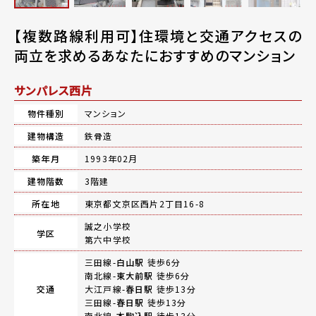
【複数路線利用可】住環境と交通アクセスの
両立を求めるあなたにおすすめのマンション
サンパレス西片
物件種別
マンション
建物構造
鉄骨造
築年月
1993年02月
建物階数
3階建
所在地
東京都文京区西片2丁目16-8
誠之小学校
学区
第六中学校
三田線-
白山駅
徒歩6分
南北線-
東大前駅
徒歩6分
交通
大江戸線-
春日駅
徒歩13分
三田線-
春日駅
徒歩13分
南北線-
本駒込駅
徒歩13分