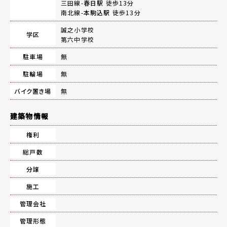
三田線-
春日駅
徒歩13分
南北線-
本駒込駅
徒歩13分
誠之小学校
学区
第六中学校
駐車場
無
駐輪場
無
バイク置き場
無
建築物情報
権利
総戸数
分譲
施工
管理会社
管理形態