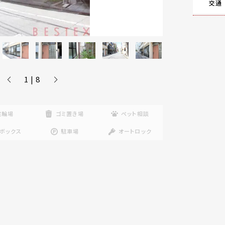
交通
1 | 8
駐輪場
ゴミ置き場
ペット相談
ボックス
駐車場
オートロック