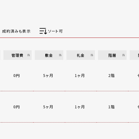
成約済みも表示
ソート可
管理費
敷金
礼金
階層
0円
5ヶ月
1ヶ月
2階
0円
5ヶ月
1ヶ月
1階