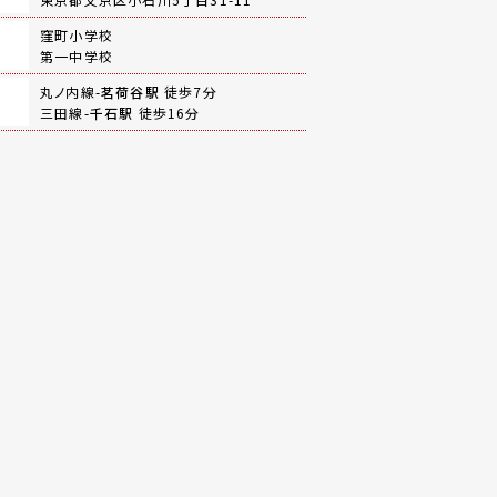
窪町小学校
第一中学校
丸ノ内線-
茗荷谷駅
徒歩7分
三田線-
千石駅
徒歩16分