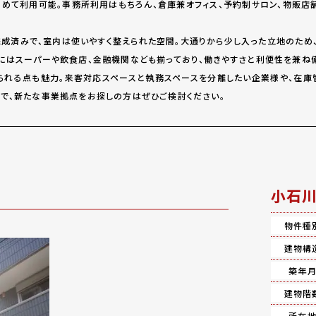
まとめて利用可能。事務所利用はもちろん、倉庫兼オフィス、予約制サロン、物販
ム完成済みで、室内は使いやすく整えられた空間。大通りから少し入った立地のた
にはスーパーや飲食店、金融機関なども揃っており、働きやすさと利便性を兼ね備
けられる点も魅力。来客対応スペースと執務スペースを分離したい企業様や、在庫
で、新たな事業拠点をお探しの方はぜひご検討ください。
小石川
物件種
建物構
築年
建物階
所在