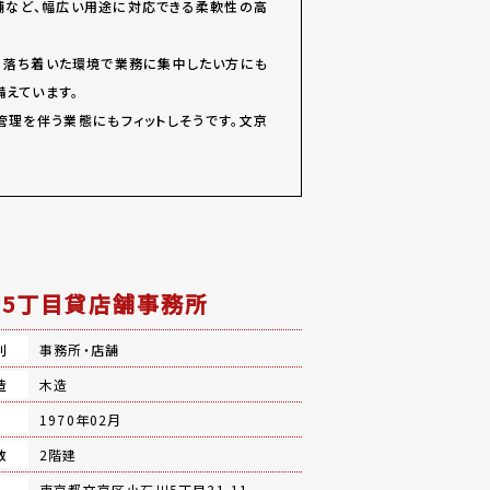
店舗など、幅広い用途に対応できる柔軟性の高
め、落ち着いた環境で業務に集中したい方にも
えています。
管理を伴う業態にもフィットしそうです。文京
5丁目貸店舗事務所
別
事務所・店舗
造
木造
月
1970年02月
数
2階建
地
東京都文京区小石川5丁目31-11