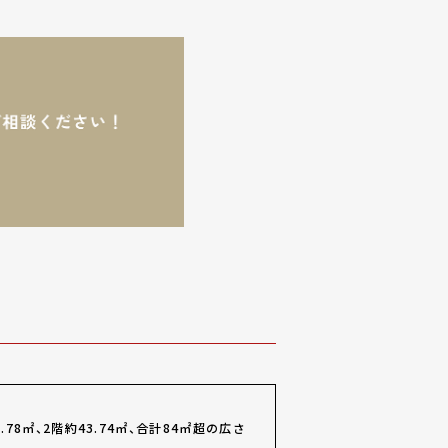
8㎡、2階約43.74㎡、合計84㎡超の広さ