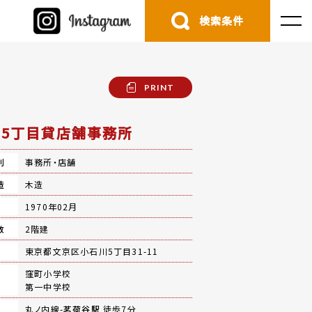
検索条件
PRINT
5丁目貸店舗事務所
別
事務所・店舗
造
木造
月
1970年02月
数
2階建
地
東京都文京区小石川5丁目31-11
窪町小学校
第一中学校
丸ノ内線-
茗荷谷駅
徒歩7分