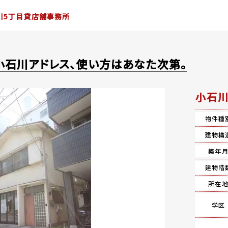
川5丁目貸店舗事務所
小石川アドレス、使い方はあなた次第。
小石川
物件種
建物構
築年
建物階
所在
学区