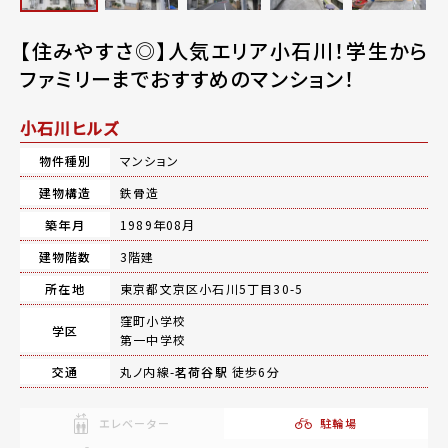
【住みやすさ◎】人気エリア小石川！学生から
ファミリーまでおすすめのマンション！
小石川ヒルズ
物件種別
マンション
建物構造
鉄骨造
築年月
1989年08月
建物階数
3階建
所在地
東京都文京区小石川5丁目30-5
窪町小学校
学区
第一中学校
交通
丸ノ内線-
茗荷谷駅
徒歩6分
エレベーター
駐輪場