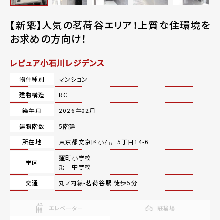
【新築】人気の茗荷谷エリア！上質な住環境を
お求めの方向け！
レピュア小石川レジデンス
物件種別
マンション
建物構造
RC
築年月
2026年02月
建物階数
5階建
所在地
東京都文京区小石川5丁目14-6
窪町小学校
学区
第一中学校
交通
丸ノ内線-
茗荷谷駅
徒歩5分
エレベーター
駐輪場