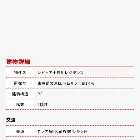
建物詳細
物件名
レピュア小石川レジデンス
所在地
東京都文京区小石川5丁目14-6
建物構造
RC
階数
5階建
交通
交通
丸ノ内線-
茗荷谷駅
徒歩5分