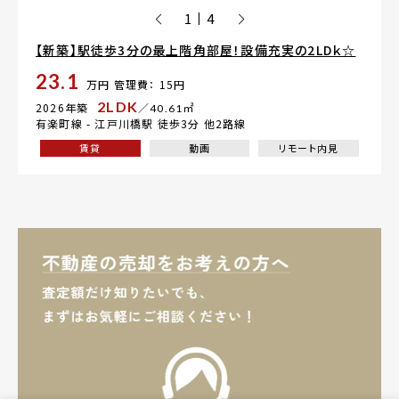
1
4
|
【新築】駅徒歩3分の最上階角部屋！設備充実の2LDｋ☆
23.1
万円
管理費： 15円
2LDK
2026年築
／40.61㎡
有楽町線 -
江戸川橋駅
徒歩3分 他2路線
賃貸
動画
リモート内見