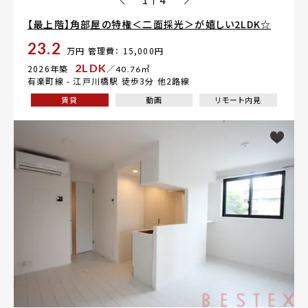
【最上階】角部屋の特権＜二面採光＞が嬉しい2LDK☆
23.2
万円
管理費： 15,000円
2LDK
2026年築
／40.76㎡
有楽町線 -
江戸川橋駅
徒歩3分 他2路線
賃貸
動画
リモート内見