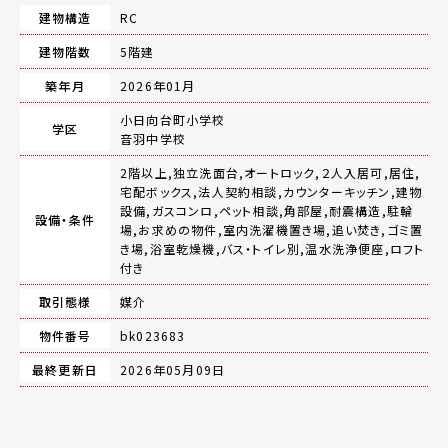
建物構造
RC
建物階数
5階建
築年月
2026年01月
小日向台町小学校
学区
音羽中学校
2階以上,独立洗面台,オートロック,２人入居可,居住,
宅配ボックス,法人契約相談,カウンターキッチン,建物
設備,ガスコンロ,ペット相談,角部屋,耐震構造,駐輪
設備・条件
場,お求めの物件,室内洗濯機置き場,追い焚き,ゴミ置
き場,浴室乾燥機,バス・トイレ別,温水洗浄便座,ロフト
付き
取引態様
媒介
物件番号
bk023683
最終更新日
2026年05月09日