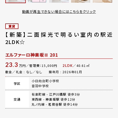
動画が再生できない場合にはこちらをクリック
賃貸
【新築】二面採光で明るい室内の駅近
2LDK☆
エルファーロ神楽坂Ⅲ 201
23.3
万円／管理費：15,000円
／40.61㎡
2LDK
敷金／礼金 : なし／なし
築年月 : 2026年01月
小日向台町小学校
学区
音羽中学校
有楽町線 -
江戸川橋駅
徒歩3分
交通
東西線 -
神楽坂駅
徒歩12分
丸ノ内線 -
茗荷谷駅
徒歩14分