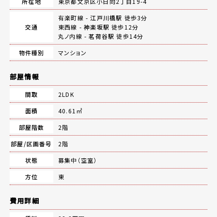
所在地
東京都文京区小日向2丁目19-4
有楽町線 -
江戸川橋駅
徒歩3分
交通
東西線 -
神楽坂駅
徒歩12分
丸ノ内線 -
茗荷谷駅
徒歩14分
物件種別
マンション
部屋情報
間取
2LDK
面積
40.61㎡
部屋階数
2階
部屋/区画番号
2階
状態
募集中（空室）
方位
東
費用詳細