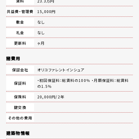
賃料
23.3万円
共益費・管理費
15,000円
敷金
なし
礼金
なし
更新料
ヶ月
諸費用
保証会社
オリコファレントインシュア
・初回保証料：総賃料の100％ ・月額保証料：総賃料
保証料
の1.5％
保険料
20,000円/2年
鍵交換
その他の費用
建築物情報