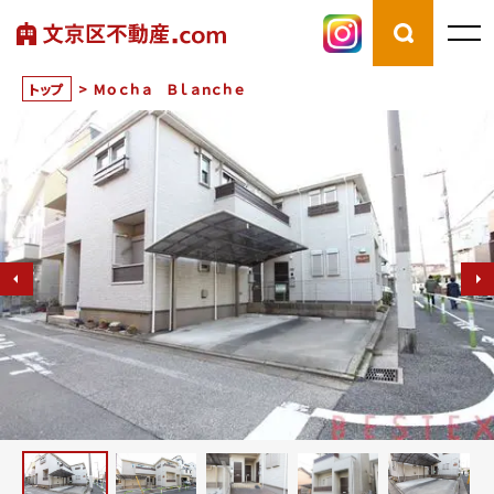
トップ
>
Ｍｏｃｈａ Ｂｌａｎｃｈｅ