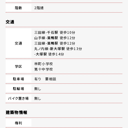
階数
2階建
交通
三田線-
千石駅
徒歩10分
山手線-
巣鴨駅
徒歩12分
交通
三田線-
巣鴨駅
徒歩12分
丸ノ内線-
新大塚駅
徒歩13分
-
大塚駅
徒歩14分
林町小学校
学区
第十中学校
駐車場
有り 要相談
駐輪場
無し
バイク置き場
無し
建築物情報
権利