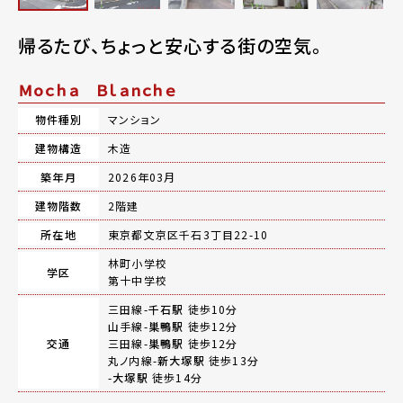
帰るたび、ちょっと安心する街の空気。
Ｍｏｃｈａ Ｂｌａｎｃｈｅ
物件種別
マンション
建物構造
木造
築年月
2026年03月
建物階数
2階建
所在地
東京都文京区千石3丁目22-10
林町小学校
学区
第十中学校
三田線-
千石駅
徒歩10分
山手線-
巣鴨駅
徒歩12分
交通
三田線-
巣鴨駅
徒歩12分
丸ノ内線-
新大塚駅
徒歩13分
-
大塚駅
徒歩14分