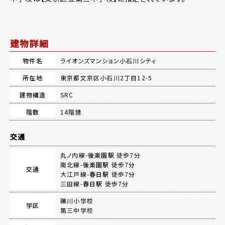
建物詳細
物件名
ライオンズマンション小石川シティ
所在地
東京都文京区小石川2丁目12-5
建物構造
SRC
階数
14階建
交通
丸ノ内線-
後楽園駅
徒歩7分
南北線-
後楽園駅
徒歩7分
交通
大江戸線-
春日駅
徒歩7分
三田線-
春日駅
徒歩7分
礫川小学校
学区
第三中学校