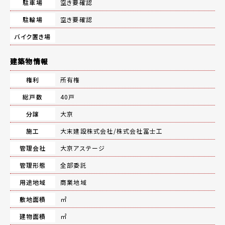
駐車場
空き要確認
駐輪場
空き要確認
バイク置き場
建築物情報
権利
所有権
総戸数
40戸
分譲
大京
施工
大末建設株式会社/株式会社冨士工
管理会社
大京アステージ
管理形態
全部委託
用途地域
商業地域
敷地面積
㎡
建物面積
㎡