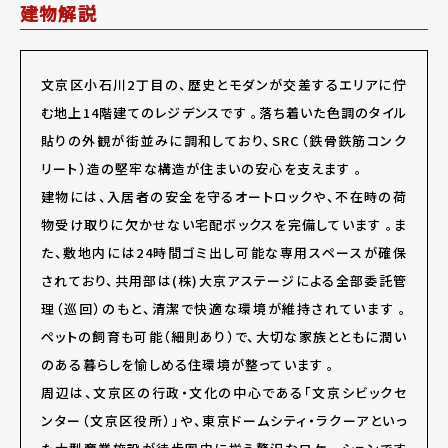
建物解説
文京区小石川2丁目の、歴史とモダンが交差するエリアに佇
む地上14階建てのレジデンスです
。落ち着いた色調のタイル
貼りの外観が街並みに調和しており、SRC（鉄骨鉄筋コンク
リート）造の堅牢な構造が住まいの安心を支えます
。
建物には、入居者の安全を守る
オートロック
や、不在時の荷
物受け取りに欠かせない
宅配ボックス
を完備しています
。ま
た、敷地内には24時間ゴミ出し可能な専用スペースが確保
されており、共用部は(株)大京アステージによる全部委託管
理（巡回）のもと、清潔で快適な環境が維持されています
。
ペットの飼育も可能
（細則あり）で、大切な家族とともに潤い
のある暮らしを愉しめる住環境が整っています
。
周辺は、文京区の行政・文化の中心である「文京シビックセ
ンター（文京区役所）」や、東京ドームシティ・ラクーアといっ