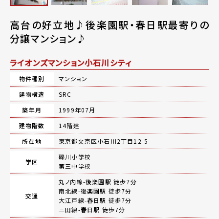
高台の好立地♪後楽園駅・春日駅最寄りの
分譲マンション♪
ライオンズマンション小石川シティ
物件種別
マンション
建物構造
SRC
築年月
1999年07月
建物階数
14階建
所在地
東京都文京区小石川2丁目12-5
礫川小学校
学区
第三中学校
丸ノ内線-
後楽園駅
徒歩7分
南北線-
後楽園駅
徒歩7分
交通
大江戸線-
春日駅
徒歩7分
三田線-
春日駅
徒歩7分