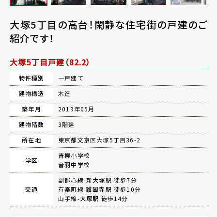
大塚5丁目の高台！閑静な住宅街の戸建のご
紹介です！
大塚5丁目戸建（82.2）
物件種別
一戸建て
建物構造
木造
築年月
2019年05月
建物階数
3階建
所在地
東京都文京区大塚5丁目36-2
青柳小学校
学区
音羽中学校
副都心線-
新大塚駅
徒歩7分
交通
有楽町線-
護国寺駅
徒歩10分
山手線-
大塚駅
徒歩14分