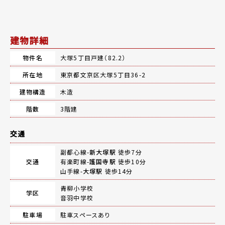
建物詳細
物件名
大塚5丁目戸建（82.2）
所在地
東京都文京区大塚5丁目36-2
建物構造
木造
階数
3階建
交通
副都心線-
新大塚駅
徒歩7分
交通
有楽町線-
護国寺駅
徒歩10分
山手線-
大塚駅
徒歩14分
青柳小学校
学区
音羽中学校
駐車場
駐車スペースあり