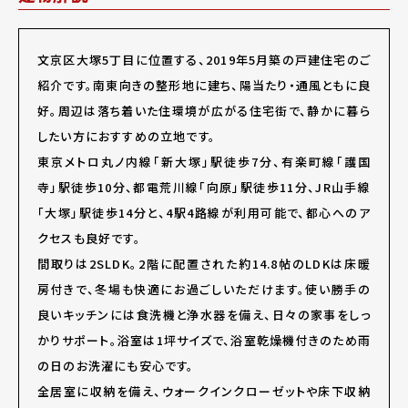
文京区大塚5丁目に位置する、2019年5月築の戸建住宅のご
紹介です。南東向きの整形地に建ち、陽当たり・通風ともに良
好。周辺は落ち着いた住環境が広がる住宅街で、静かに暮ら
したい方におすすめの立地です。
東京メトロ丸ノ内線「新大塚」駅徒歩7分、有楽町線「護国
寺」駅徒歩10分、都電荒川線「向原」駅徒歩11分、JR山手線
「大塚」駅徒歩14分と、4駅4路線が利用可能で、都心へのア
クセスも良好です。
間取りは2SLDK。2階に配置された約14.8帖のLDKは床暖
房付きで、冬場も快適にお過ごしいただけます。使い勝手の
良いキッチンには食洗機と浄水器を備え、日々の家事をしっ
かりサポート。浴室は1坪サイズで、浴室乾燥機付きのため雨
の日のお洗濯にも安心です。
全居室に収納を備え、ウォークインクローゼットや床下収納