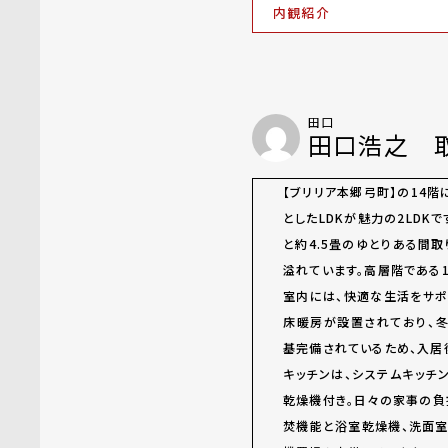
内観紹介
田口
田口浩之 
【ブリリア本郷弓町】の14階
としたLDKが魅力の2LDKで
と約4.5畳のゆとりある間
溢れています。高層階である
室内には、快適な生活をサポ
床暖房が設置されており、冬
基完備されているため、入居
キッチンは、システムキッチ
乾燥機付き。日々の家事の負
焚機能と浴室乾燥機、洗面