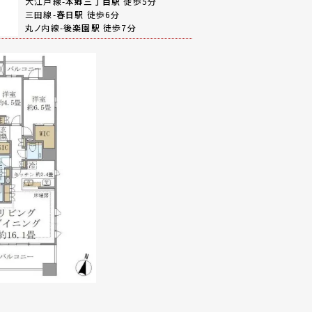
大江戸線-
本郷三丁目駅
徒歩5分
三田線-
春日駅
徒歩6分
丸ノ内線-
後楽園駅
徒歩7分