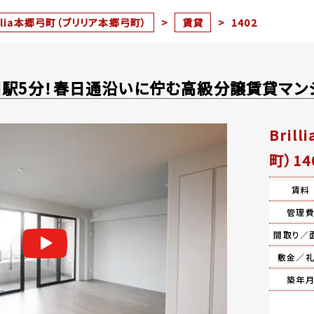
illia本郷弓町（ブリリア本郷弓町）
>
賃貸
>
1402
駅5分！春日通沿いに佇む高級分譲賃貸マンシ
Bri
町）14
賃料
管理
間取り／
敷金／
築年