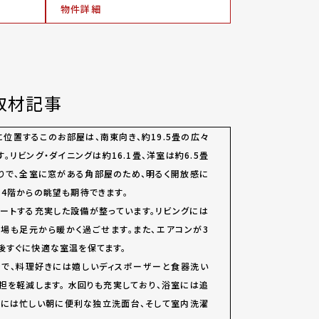
物件詳細
取材記事
に位置するこのお部屋は、南東向き、約19.5畳の広々
す。リビング・ダイニングは約16.1畳、洋室は約6.5畳
取りで、全室に窓がある角部屋のため、明るく開放感に
14階からの眺望も期待できます。
ートする充実した設備が整っています。リビングには
場も足元から暖かく過ごせます。また、エアコンが3
後すぐに快適な室温を保てます。
ンで、料理好きには嬉しいディスポーザーと食器洗い
担を軽減します。 水回りも充実しており、浴室には追
室には忙しい朝に便利な独立洗面台、そして室内洗濯