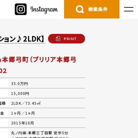
検索条件
ョン♪2LDK】
PRINT
llia本郷弓町（ブリリア本郷弓
02
35.0万円
費
15,000円
面積
2LDK／73.45㎡
礼金
1ヶ月／1ヶ月
月
2015年10月
丸ノ内線-
本郷三丁目駅
徒歩5分