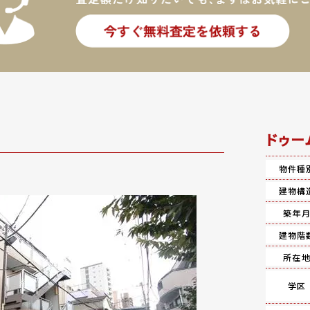
ドゥー
物件種
建物構
築年
建物階
所在
学区