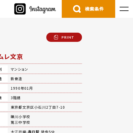
検索条件
PRINT
ムレ文京
別
マンション
造
鉄骨造
月
1990年01月
数
3階建
地
東京都文京区小石川2丁目7-10
礫川小学校
第三中学校
大江戸線-
春日駅
徒歩5分