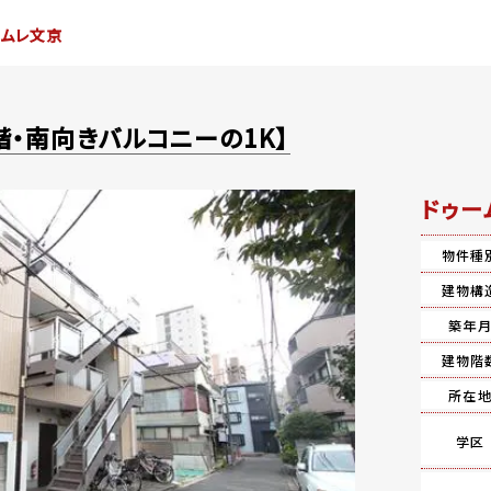
ームレ文京
階・南向きバルコニーの1K】
ドゥー
物件種
建物構
築年
建物階
所在
学区