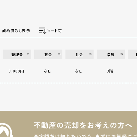
成約済みも表示
ソート可
管理費
敷金
礼金
階層
3,000円
なし
なし
3階