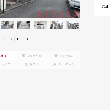
交通
1 | 10
駐輪場
ゴミ置き場
ペット相談
ボックス
駐車場
オートロック