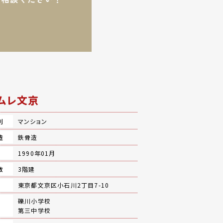
ムレ文京
別
マンション
造
鉄骨造
月
1990年01月
数
3階建
地
東京都文京区小石川2丁目7-10
礫川小学校
第三中学校