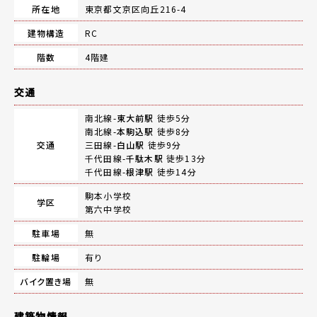
所在地
東京都文京区向丘216-4
建物構造
RC
階数
4階建
交通
南北線-
東大前駅
徒歩5分
南北線-
本駒込駅
徒歩8分
交通
三田線-
白山駅
徒歩9分
千代田線-
千駄木駅
徒歩13分
千代田線-
根津駅
徒歩14分
駒本小学校
学区
第六中学校
駐車場
無
駐輪場
有り
バイク置き場
無
建築物情報