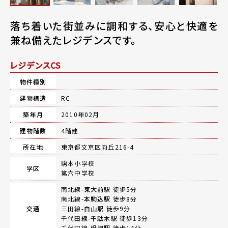
落ち着いた街並みに調和する、安心と快適を
兼ね備えたレジデンスです。
レジデンスCS
物件種別
建物構造
RC
築年月
2010年02月
建物階数
4階建
所在地
東京都文京区向丘216-4
駒本小学校
学区
第六中学校
南北線-
東大前駅
徒歩5分
南北線-
本駒込駅
徒歩8分
交通
三田線-
白山駅
徒歩9分
千代田線-
千駄木駅
徒歩13分
千代田線-
根津駅
徒歩14分