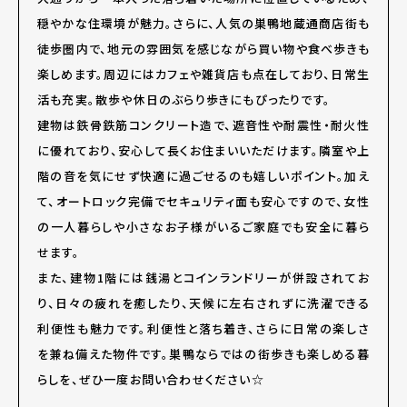
穏やかな住環境が魅力。さらに、人気の巣鴨地蔵通商店街も
徒歩圏内で、地元の雰囲気を感じながら買い物や食べ歩きも
楽しめます。周辺にはカフェや雑貨店も点在しており、日常生
活も充実。散歩や休日のぶらり歩きにもぴったりです。
建物は鉄骨鉄筋コンクリート造で、遮音性や耐震性・耐火性
に優れており、安心して長くお住まいいただけます。隣室や上
階の音を気にせず快適に過ごせるのも嬉しいポイント。加え
て、オートロック完備でセキュリティ面も安心ですので、女性
の一人暮らしや小さなお子様がいるご家庭でも安全に暮ら
せます。
また、建物1階には銭湯とコインランドリーが併設されてお
り、日々の疲れを癒したり、天候に左右されずに洗濯できる
利便性も魅力です。利便性と落ち着き、さらに日常の楽しさ
を兼ね備えた物件です。巣鴨ならではの街歩きも楽しめる暮
らしを、ぜひ一度お問い合わせください☆