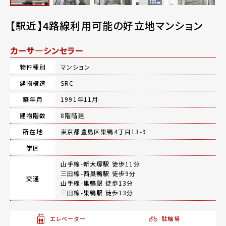
【駅近】4路線利用可能の好立地マンション
カーサ―シンセラー
物件種別
マンション
建物構造
SRC
築年月
1991年11月
建物階数
8階階建
所在地
東京都豊島区巣鴨4丁目13-9
学区
山手線-
新大塚駅
徒歩11分
三田線-
西巣鴨駅
徒歩9分
交通
山手線-
巣鴨駅
徒歩13分
三田線-
巣鴨駅
徒歩13分
エレベーター
駐輪場