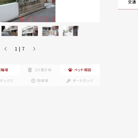
交通
1 | 7
駐輪場
ゴミ置き場
ペット相談
ボックス
駐車場
オートロック