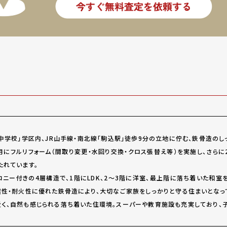
中学校」学区内、JR山手線・南北線「駒込駅」徒歩9分の立地に佇む、鉄骨造のし
年6月にフルリフォーム（間取り変更・水回り交換・クロス張替え等）を実施し、さら
たれています。
コニー付きの4層構造で、1階にLDK、2～3階に洋室、最上階に落ち着いた和室
震性・耐火性に優れた鉄骨造により、大切なご家族をしっかりと守る住まいとなっ
く、自然も感じられる落ち着いた住環境。スーパーや教育施設も充実しており、