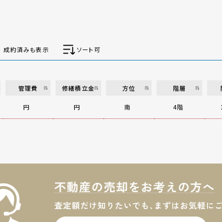
成約済みも表示
ソート可
管理費
修繕積立金
方位
階層
円
円
南
4階