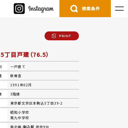
検索条件
PRINT
5丁目戸建（76.5）
別
一戸建て
造
鉄骨造
月
1991年02月
数
3階建
地
東京都文京区本駒込5丁目39-2
昭和小学校
第九中学校
南北線-
駒込駅
徒歩9分