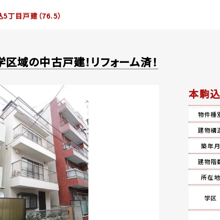
5丁目戸建（76.5）
区域の中古戸建！リフォーム済！
本駒込
物件種
建物構
築年
建物階
所在
学区