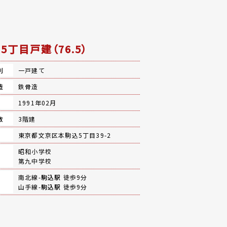
5丁目戸建（76.5）
別
一戸建て
造
鉄骨造
月
1991年02月
数
3階建
地
東京都文京区本駒込5丁目39-2
昭和小学校
第九中学校
南北線-
駒込駅
徒歩9分
山手線-
駒込駅
徒歩9分