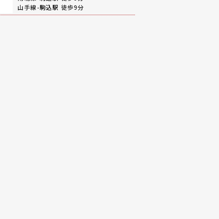
山手線-
駒込駅
徒歩9分