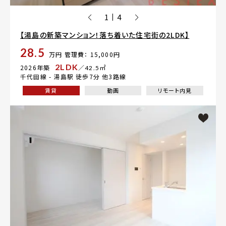
1
4
|
【湯島の新築マンション！落ち着いた住宅街の2LDK】
28.5
万円
管理費： 15,000円
2LDK
2026年築
／42.5㎡
千代田線 -
湯島駅
徒歩7分 他3路線
賃貸
動画
リモート内見