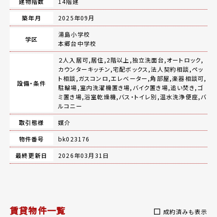
建物階数
14階建
築年月
2025年09月
湯島小学校
学区
本郷台中学校
２人入居可,居住,2階以上,独立洗面台,オートロック,
カウンターキッチン,宅配ボックス,法人契約相談,ペッ
ト相談,ガスコンロ,エレベーター,角部屋,楽器相談可,
設備・条件
駐輪場,室内洗濯機置き場,バイク置き場,追い焚き,ゴ
ミ置き場,浴室乾燥機,バス・トイレ別,温水洗浄便座,バ
ルコニー
取引態様
媒介
物件番号
bk023176
最終更新日
2026年03月31日
賃貸物件一覧
成約済みも表示