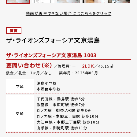
動画が再生できない場合にはこちらをクリック
賃貸
ザ・ライオンズフォーシア文京湯島
ザ・ライオンズフォーシア文京湯島 1003
要問い合わせ（※）
／管理費：ー
／46.15㎡
2LDK
敷金／礼金 : 1ヶ月／なし
築年月 : 2025年09月
湯島小学校
学区
本郷台中学校
千代田線 -
湯島駅
徒歩5分
銀座線 -
末広町駅
徒歩7分
丸ノ内線 -
御茶ノ水駅
徒歩8分
交通
丸ノ内線 -
本郷三丁目駅
徒歩10分
大江戸線 -
本郷三丁目駅
徒歩10分
山手線 -
御徒町駅
徒歩11分