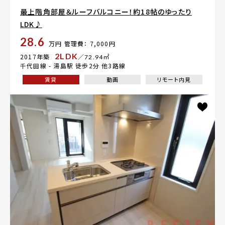
最上階角部屋＆ルーフバルコニー！約18帖のゆったり
LDK♪
28.6
万円
管理費： 7,000円
2LDK
2017年築
／72.94㎡
千代田線 -
湯島駅
徒歩2分 他3路線
賃貸
動画
リモート内見