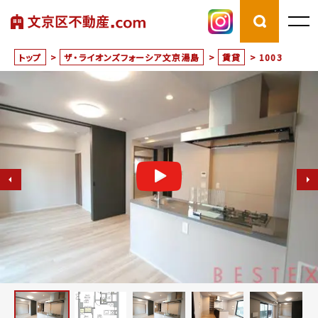
トップ
>
ザ・ライオンズフォーシア文京湯島
>
賃貸
>
1003