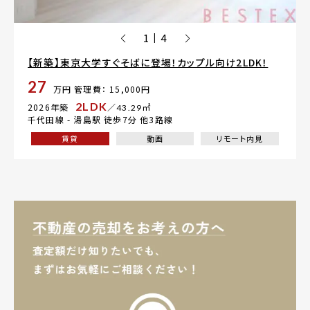
1
4
|
【新築】東京大学すぐそばに登場！カップル向け2LDK！
27
万円
管理費： 15,000円
2LDK
2026年築
／43.29㎡
千代田線 -
湯島駅
徒歩7分 他3路線
賃貸
動画
リモート内見