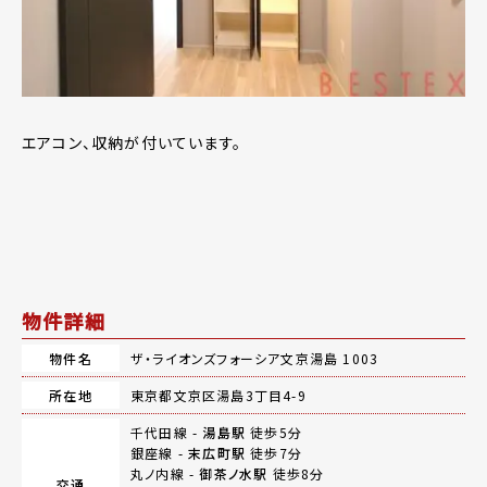
エアコン、収納が付いています。
物件詳細
物件名
ザ・ライオンズフォーシア文京湯島 1003
所在地
東京都文京区湯島3丁目4-9
千代田線 -
湯島駅
徒歩5分
銀座線 -
末広町駅
徒歩7分
丸ノ内線 -
御茶ノ水駅
徒歩8分
交通