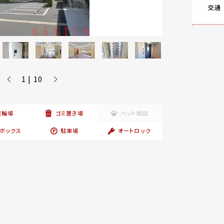
交通
1 | 10
駐輪場
ゴミ置き場
ペット相談
ボックス
駐車場
オートロック