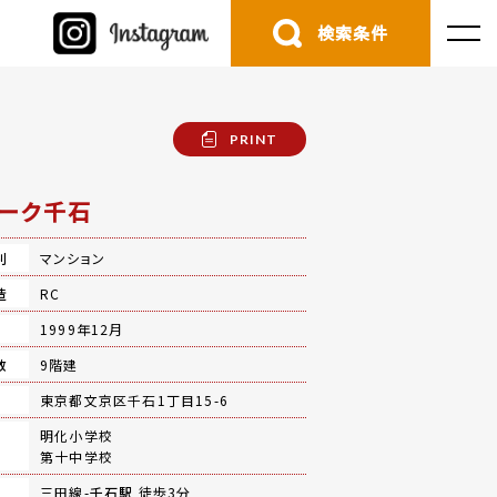
検索条件
PRINT
ーク千石
別
マンション
造
RC
月
1999年12月
数
9階建
地
東京都文京区千石1丁目15-6
明化小学校
第十中学校
三田線-
千石駅
徒歩3分