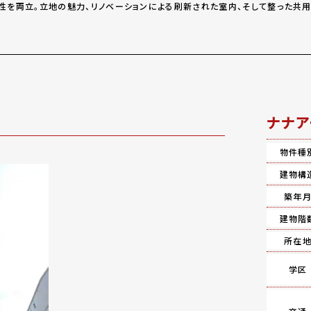
性を両立。立地の魅力、リノベーションによる刷新された室内、そして整った共用
ナナア
物件種
建物構
築年
建物階
所在
学区