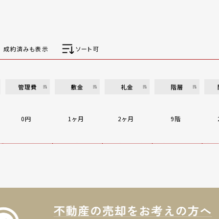
成約済みも表示
ソート可
管理費
敷金
礼金
階層
0円
1ヶ月
2ヶ月
9階