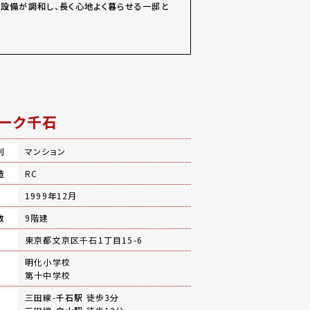
設備が調和し、長く心地よく暮らせる一邸と
ーク千石
別
マンション
造
RC
月
1999年12月
数
9階建
地
東京都文京区千石1丁目15-6
明化小学校
第十中学校
三田線-
千石駅
徒歩3分