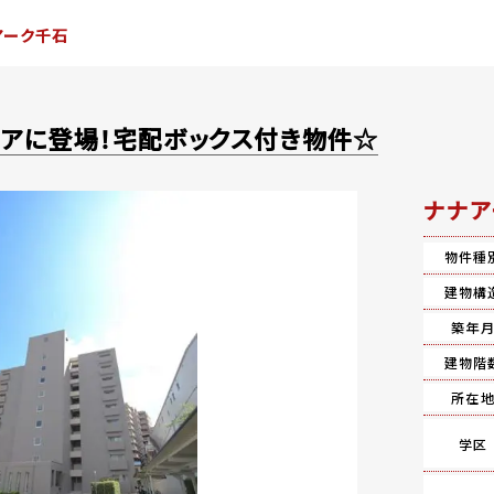
アーク千石
リアに登場！宅配ボックス付き物件☆
ナナア
物件種
建物構
築年
建物階
所在
学区