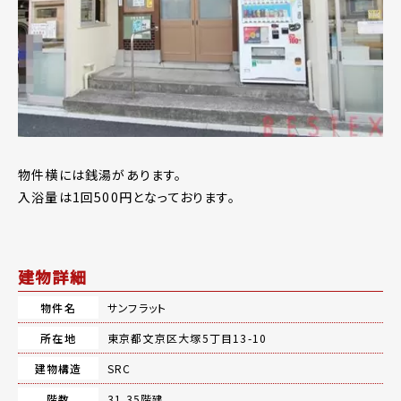
物件横には銭湯があります。
入浴量は1回500円となっております。
建物詳細
物件名
サンフラット
所在地
東京都文京区大塚5丁目13-10
建物構造
SRC
階数
31.35階建