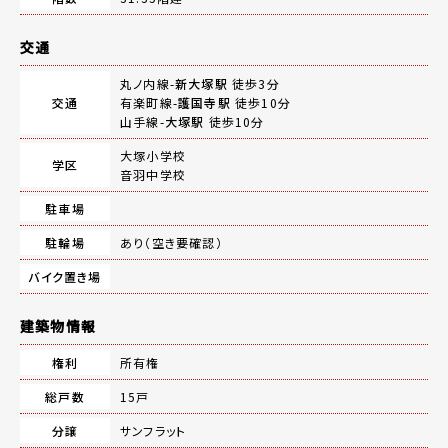
交通
丸ノ内線-
新大塚駅
徒歩3分
交通
有楽町線-
護国寺駅
徒歩10分
山手線-
大塚駅
徒歩10分
大塚小学校
学区
音羽中学校
駐車場
駐輪場
あり（空き要確認）
バイク置き場
建築物情報
権利
所有権
総戸数
15戸
分譲
サンフラット