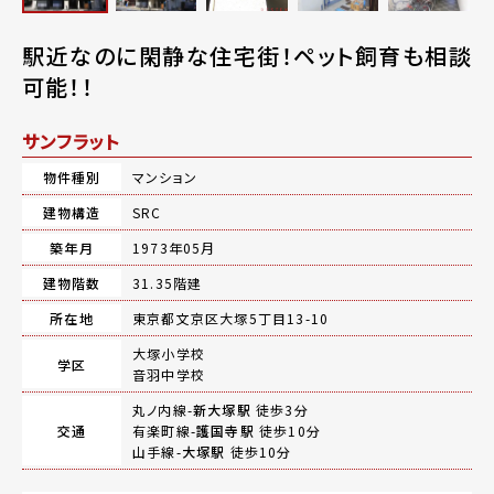
駅近なのに閑静な住宅街！ペット飼育も相談
可能！！
サンフラット
物件種別
マンション
建物構造
SRC
築年月
1973年05月
建物階数
31.35階建
所在地
東京都文京区大塚5丁目13-10
大塚小学校
学区
音羽中学校
丸ノ内線-
新大塚駅
徒歩3分
交通
有楽町線-
護国寺駅
徒歩10分
山手線-
大塚駅
徒歩10分