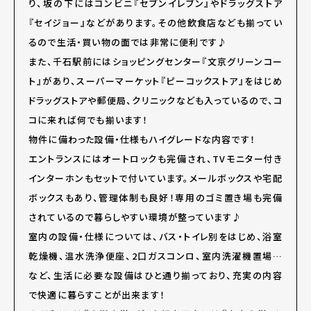
り、坂の下にはコンビニ『セブンイレブン』やドラッグストア
『セイジョー』などがあります。その他飲食店なども揃ってい
るので生活・買い物の面では非常に便利です♪
また、千石駅前にはショッピングセンター『文京グリーンコー
ト』があり、スーパーマーケット『ピーコックストア』をはじめ
ドラッグストアや郵便局、クリニックなども入っているので、コ
コに来れば何でも揃います！
物件に備わった設備・仕様もハイグレードな内容です！
エントランスにはオートロックも完備され、TVモニター付き
インターホンもセットで付いています。メールボックスや宅配
ボックスもあり、管理体制も良好！専用のゴミ置き場も完備
されているので暮らしやすい環境が整っています♪
室内の設備・仕様については、バス・トイレ別をはじめ、浴室
乾燥機、温水洗浄便座、2口ガスコンロ、室内洗濯機置場…
など、生活に必要な設備はひと通り揃っており、充実の内容
で快適に暮らすことが出来ます！