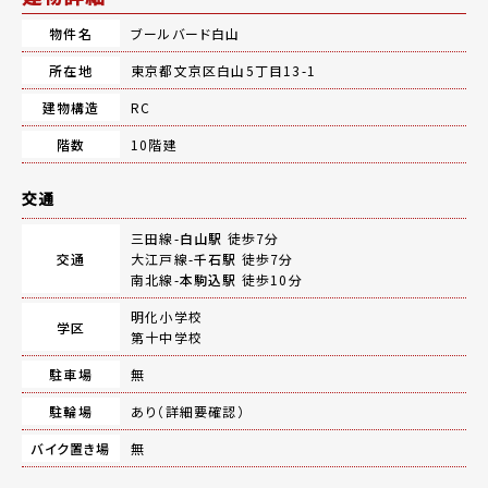
物件名
ブールバード白山
所在地
東京都文京区白山5丁目13-1
建物構造
RC
階数
10階建
交通
三田線-
白山駅
徒歩7分
交通
大江戸線-
千石駅
徒歩7分
南北線-
本駒込駅
徒歩10分
明化小学校
学区
第十中学校
駐車場
無
駐輪場
あり（詳細要確認）
バイク置き場
無