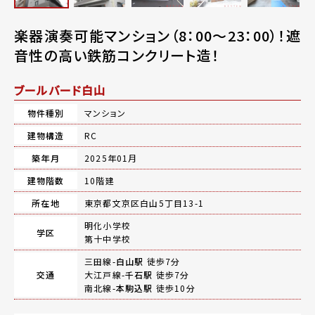
楽器演奏可能マンション（8：00～23：00）！遮
音性の高い鉄筋コンクリート造！
ブールバード白山
物件種別
マンション
建物構造
RC
築年月
2025年01月
建物階数
10階建
所在地
東京都文京区白山5丁目13-1
明化小学校
学区
第十中学校
三田線-
白山駅
徒歩7分
交通
大江戸線-
千石駅
徒歩7分
南北線-
本駒込駅
徒歩10分