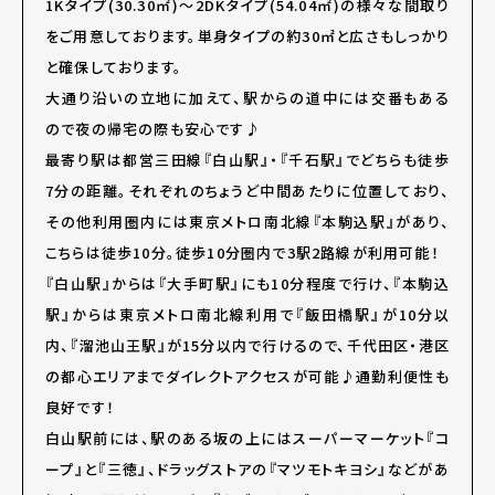
1Kタイプ(30.30㎡)～2DKタイプ(54.04㎡)の様々な間取り
をご用意しております。単身タイプの約30㎡と広さもしっかり
と確保しております。
大通り沿いの立地に加えて、駅からの道中には交番もある
ので夜の帰宅の際も安心です♪
最寄り駅は都営三田線『白山駅』・『千石駅』でどちらも徒歩
7分の距離。それぞれのちょうど中間あたりに位置しており、
その他利用圏内には東京メトロ南北線『本駒込駅』があり、
こちらは徒歩10分。徒歩10分圏内で3駅2路線が利用可能！
『白山駅』からは『大手町駅』にも10分程度で行け、『本駒込
駅』からは東京メトロ南北線利用で『飯田橋駅』が10分以
内、『溜池山王駅』が15分以内で行けるので、千代田区・港区
の都心エリアまでダイレクトアクセスが可能♪通勤利便性も
良好です！
白山駅前には、駅のある坂の上にはスーパーマーケット『コ
ープ』と『三徳』、ドラッグストアの『マツモトキヨシ』などがあ