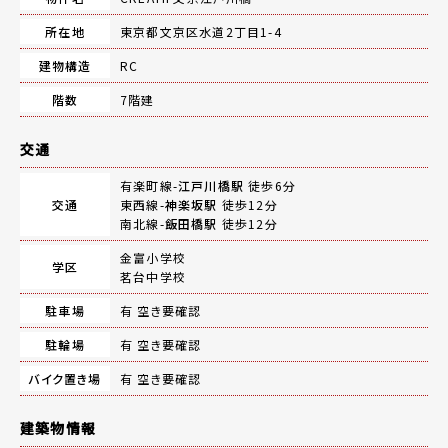
所在地
東京都文京区水道2丁目1-4
建物構造
RC
階数
7階建
交通
有楽町線-
江戸川橋駅
徒歩6分
交通
東西線-
神楽坂駅
徒歩12分
南北線-
飯田橋駅
徒歩12分
金富小学校
学区
茗台中学校
駐車場
有 空き要確認
駐輪場
有 空き要確認
バイク置き場
有 空き要確認
建築物情報