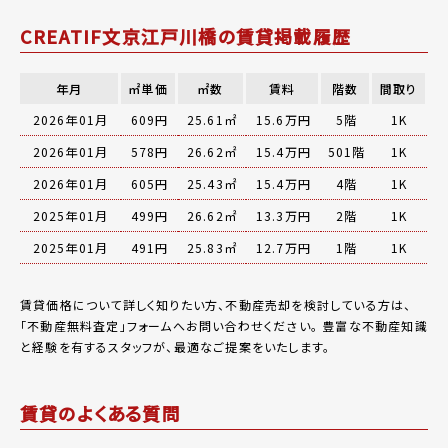
CREATIF文京江戸川橋の賃貸掲載履歴
年月
㎡単価
㎡数
賃料
階数
間取り
2026年01月
609円
25.61㎡
15.6万円
5階
1K
2026年01月
578円
26.62㎡
15.4万円
501階
1K
2026年01月
605円
25.43㎡
15.4万円
4階
1K
2025年01月
499円
26.62㎡
13.3万円
2階
1K
2025年01月
491円
25.83㎡
12.7万円
1階
1K
賃貸価格について詳しく知りたい方、不動産売却を検討している方は、
「
不動産無料査定
」フォームへお問い合わせください。
豊富な不動産知識
と経験を有するスタッフが、最適なご提案をいたします。
賃貸のよくある質問