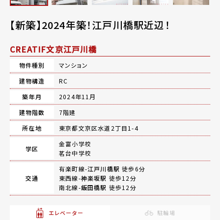
【新築】2024年築！江戸川橋駅近辺！
CREATIF文京江戸川橋
物件種別
マンション
建物構造
RC
築年月
2024年11月
建物階数
7階建
所在地
東京都文京区水道2丁目1-4
金富小学校
学区
茗台中学校
有楽町線-
江戸川橋駅
徒歩6分
交通
東西線-
神楽坂駅
徒歩12分
南北線-
飯田橋駅
徒歩12分
エレベーター
駐輪場