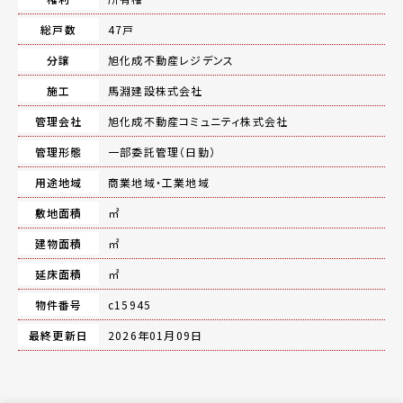
総戸数
47戸
分譲
旭化成不動産レジデンス
施工
馬淵建設株式会社
管理会社
旭化成不動産コミュニティ株式会社
管理形態
一部委託管理（日勤）
用途地域
商業地域・工業地域
敷地面積
㎡
建物面積
㎡
延床面積
㎡
物件番号
c15945
最終更新日
2026年01月09日