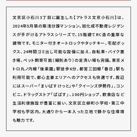
文京区小石川3丁目に誕生した【アトラス文京小石川】は、
2024年5月築の築浅分譲マンション。旭化成不動産レジデン
スが手がけるアトラスシリーズで、15階建てRC造の重厚な
建物です。モニター付きオートロックやタッチキー、宅配ボッ
クス、24時間ゴミ出し可能な設備に加え、自転車・バイク置
き場、ペット飼育可能（細則あり）の足洗い場も完備。東京メ
トロ丸ノ内線「後楽園」駅徒歩6分、都営三田線「春日」駅も
利用可能で、都心主要エリアへのアクセスも快適です。周辺
にはスーパー「まいばすけっと」や「クイーンズ伊勢丹」、コン
ビニ、ドラッグストア「ぱぱす」、100円ショップ、飲食店など
生活利便施設が豊富に揃い、文京区立柳町小学校・第三中
学校も学区内。大通りから一本入った立地で静かな住環境
も魅力です。