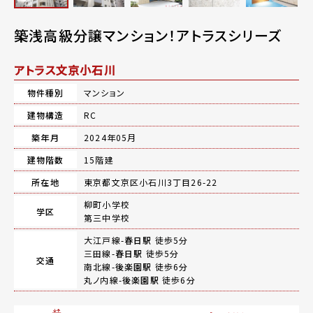
築浅高級分譲マンション！アトラスシリーズ
アトラス文京小石川
物件種別
マンション
建物構造
RC
築年月
2024年05月
建物階数
15階建
所在地
東京都文京区小石川3丁目26-22
柳町小学校
学区
第三中学校
大江戸線-
春日駅
徒歩5分
三田線-
春日駅
徒歩5分
交通
南北線-
後楽園駅
徒歩6分
丸ノ内線-
後楽園駅
徒歩6分