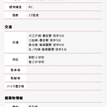
建物構造
RC
階数
15階建
交通
大江戸線-
春日駅
徒歩5分
三田線-
春日駅
徒歩5分
交通
南北線-
後楽園駅
徒歩6分
丸ノ内線-
後楽園駅
徒歩6分
柳町小学校
学区
第三中学校
駐車場
駐輪場
バイク置き場
建築物情報
権利
所有権