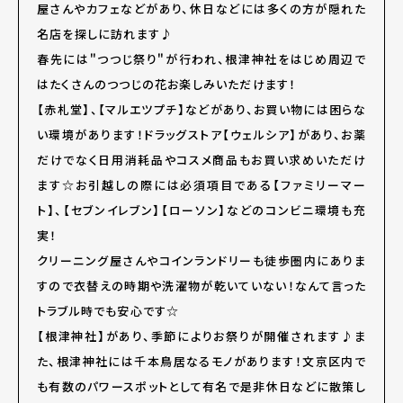
屋さんやカフェなどがあり、休日などには多くの方が隠れた
名店を探しに訪れます♪
春先には＂つつじ祭り＂が行われ、根津神社をはじめ周辺で
はたくさんのつつじの花お楽しみいただけます！
【赤札堂】、【マルエツプチ】などがあり、お買い物には困らな
い環境があります！ドラッグストア【ウェルシア】があり、お薬
だけでなく日用消耗品やコスメ商品もお買い求めいただけ
ます☆お引越しの際には必須項目である【ファミリーマー
ト】、【セブンイレブン】【ローソン】などのコンビニ環境も充
実！
クリーニング屋さんやコインランドリーも徒歩圏内にありま
すので衣替えの時期や洗濯物が乾いていない！なんて言った
トラブル時でも安心です☆
【根津神社】があり、季節によりお祭りが開催されます♪ま
た、根津神社には千本鳥居なるモノがあります！文京区内で
も有数のパワースポットとして有名で是非休日などに散策し