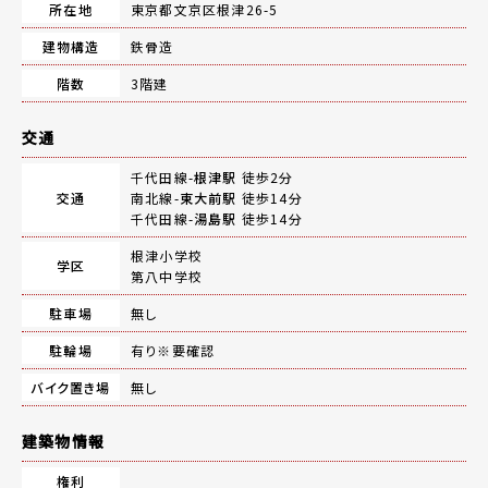
所在地
東京都文京区根津26-5
建物構造
鉄骨造
階数
3階建
交通
千代田線-
根津駅
徒歩2分
交通
南北線-
東大前駅
徒歩14分
千代田線-
湯島駅
徒歩14分
根津小学校
学区
第八中学校
駐車場
無し
駐輪場
有り※要確認
バイク置き場
無し
建築物情報
権利