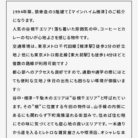
1994年築、鉄骨造の3階建て【マインハイム根津】のご紹介
になります。
人気の谷根千エリア！落ち着いた雰囲気の中、コーヒーとカ
レーの匂いが心地よさを感じる物件です。
交通環境は、東京メトロ千代田線【根津駅】徒歩2分の好立
地♪他にも東京メトロ南北線【東大前駅】も徒歩14分ほどと
復数の路線が利用可能です♪
都心部へのアクセスも良好ですので、通勤や通学の際にはと
ても便利な立地♪休日の出先にも困らない環境が御座いま
す☆
谷中・根津・千駄木のエリアは＂谷根千エリア＂と呼ばれてい
ます。その＂根＂に位置する今回の物件は、山手線の内側に
あるにも関わらず下町風情溢れる街並みで、住めば住む程
にその味に気づくとても居心地の良いエリアです。一本通り
から道を入るとレトロな雑貨屋さんや喫茶店、オシャレな本