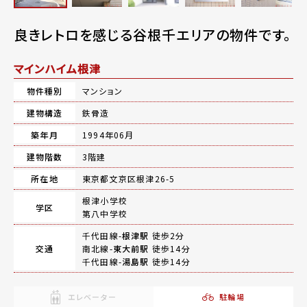
良きレトロを感じる谷根千エリアの物件です。
マインハイム根津
物件種別
マンション
建物構造
鉄骨造
築年月
1994年06月
建物階数
3階建
所在地
東京都文京区根津26-5
根津小学校
学区
第八中学校
千代田線-
根津駅
徒歩2分
交通
南北線-
東大前駅
徒歩14分
千代田線-
湯島駅
徒歩14分
エレベーター
駐輪場