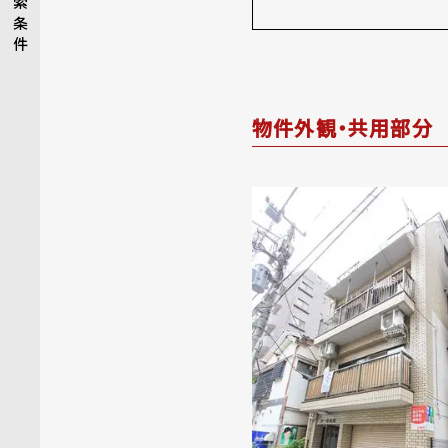
索
条
件
物件外観・共用部分