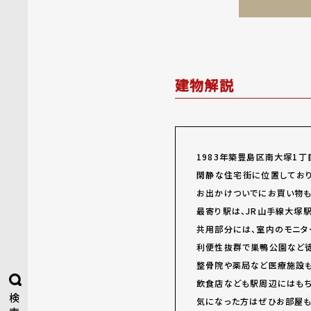
建物解説
1983
年築豊島区南大塚1丁
閑静な住宅街に位置しており
お出かけついでにお買い物も
最寄り駅は、JR山手線大塚
共用部分には、室内のモニタ
利便性抜群で巣鴨公園など徒
整骨院や薬局など医療施設も
飲食店なども駅周辺にはもち
検
気になった方はぜひお部屋もC