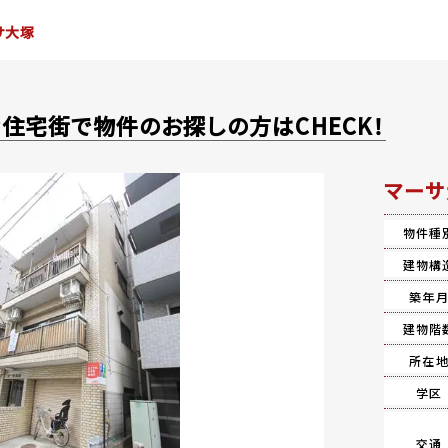
サ大塚
住宅街で物件のお探しの方はCHECK！
マーサ
物件種
建物構
築年
建物階
所在
学区
交通