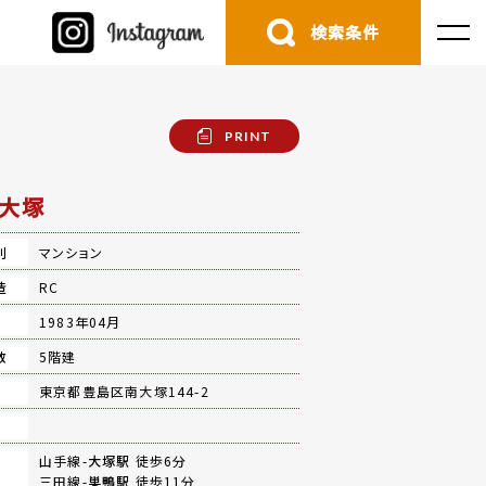
検索条件
PRINT
大塚
別
マンション
造
RC
月
1983年04月
数
5階建
地
東京都豊島区南大塚144-2
山手線-
大塚駅
徒歩6分
三田線-
巣鴨駅
徒歩11分