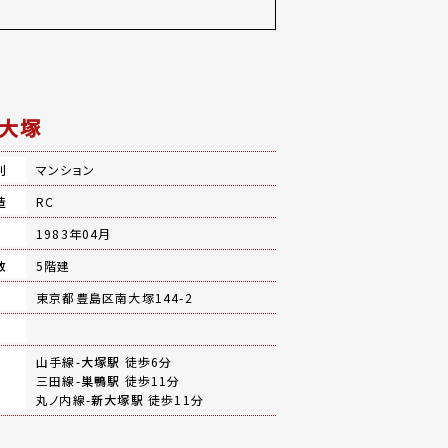
大塚
別
マンション
造
RC
月
1983年04月
数
5階建
地
東京都豊島区南大塚144-2
山手線-
大塚駅
徒歩6分
三田線-
巣鴨駅
徒歩11分
丸ノ内線-
新大塚駅
徒歩11分