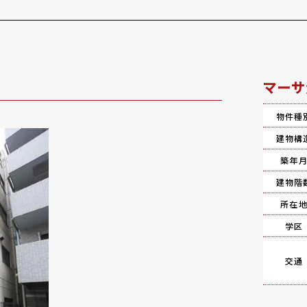
マーサ
物件種
建物構
築年
建物階
所在
学区
交通