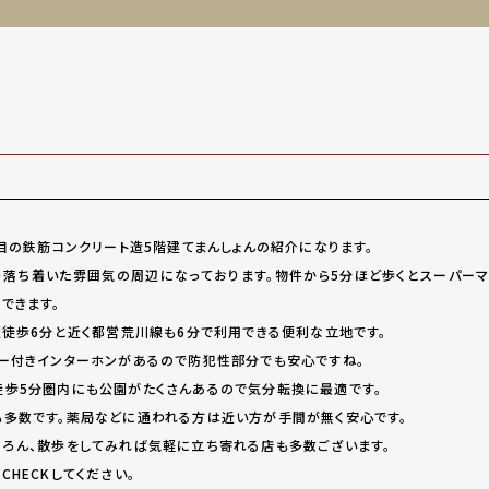
目の鉄筋コンクリート造5階建てまんしょんの紹介になります。
落ち着いた雰囲気の周辺になっております。物件から
5
分ほど歩くとスーパーマ
できます。
駅徒歩6分と近く都営荒川線も6分で利用できる便利な立地です。
ー付きインターホンがあるので防犯性部分でも安心ですね。
歩5分圏内にも公園がたくさんあるので気分転換に最適です。
多数です。薬局などに通われる方は近い方が手間が無く安心です。
ろん、散歩をしてみれば気軽に立ち寄れる店も多数ございます。
HECKしてください。