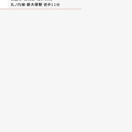
丸ノ内線-
新大塚駅
徒歩11分