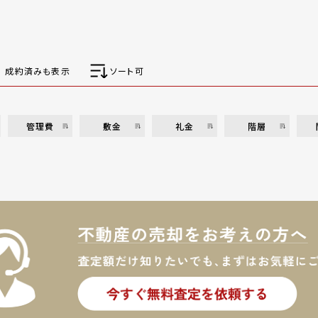
成約済みも表示
ソート可
管理費
敷金
礼金
階層