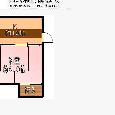
大江戸線-
本郷三丁目駅
徒歩14分
丸ノ内線-
本郷三丁目駅
徒歩14分