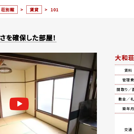
和荘別館
>
賃貸
>
101
広さを確保した部屋！
大和荘
賃料
管理
間取り／
敷金／
築年
交通