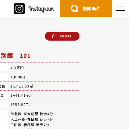
検索条件
PRINT
別館 101
4.3万円
費
1,000円
面積
1K／16.53㎡
礼金
1ヶ月／1ヶ月
月
1956年07月
南北線-
東大前駅
徒歩4分
大江戸線-
春日駅
徒歩7分
三田線-
春日駅
徒歩7分