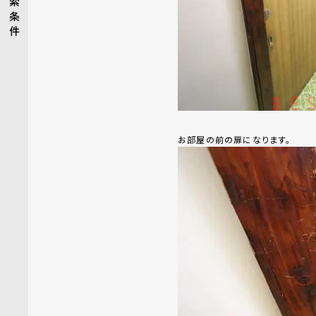
索
条
件
お部屋の前の扉になります。