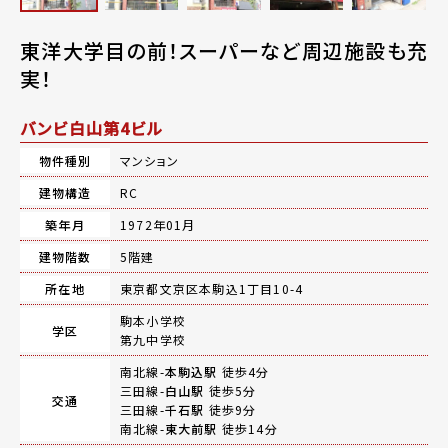
東洋大学目の前！スーパーなど周辺施設も充
実！
バンビ白山第4ビル
物件種別
マンション
建物構造
RC
築年月
1972年01月
建物階数
5階建
所在地
東京都文京区本駒込1丁目10-4
駒本小学校
学区
第九中学校
南北線-
本駒込駅
徒歩4分
三田線-
白山駅
徒歩5分
交通
三田線-
千石駅
徒歩9分
南北線-
東大前駅
徒歩14分