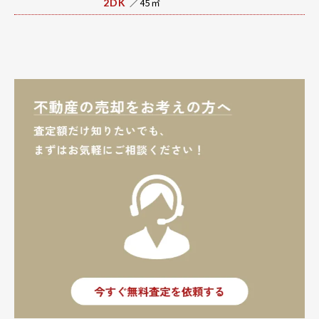
／45㎡
2DK