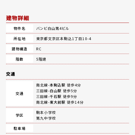
建物詳細
物件名
バンビ白山第4ビル
所在地
東京都文京区本駒込1丁目10-4
建物構造
RC
階数
5階建
交通
南北線-
本駒込駅
徒歩4分
三田線-
白山駅
徒歩5分
交通
三田線-
千石駅
徒歩9分
南北線-
東大前駅
徒歩14分
駒本小学校
学区
第九中学校
駐車場