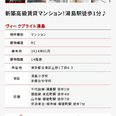
新築高級賃貸マンション！湯島駅徒歩1分♪
ヴィークブライト湯島
物件種別
マンション
建物構造
RC
築年月
2024年01月
建物階数
14階建
所在地
東京都台東区上野1丁目6-3
湯島小学校
学区
本郷台中学校
千代田線-
湯島駅
徒歩1分
銀座線-
末広町駅
徒歩4分
交通
山手線-
御徒町駅
徒歩7分
京浜東北・根岸線-
御徒町駅
徒歩7分