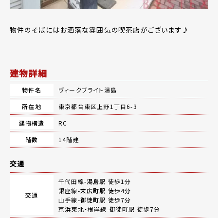
物件のそばにはお洒落な雰囲気の喫茶店がございます♪
建物詳細
物件名
ヴィークブライト湯島
所在地
東京都台東区上野1丁目6-3
建物構造
RC
階数
14階建
交通
千代田線-
湯島駅
徒歩1分
銀座線-
末広町駅
徒歩4分
交通
山手線-
御徒町駅
徒歩7分
京浜東北・根岸線-
御徒町駅
徒歩7分