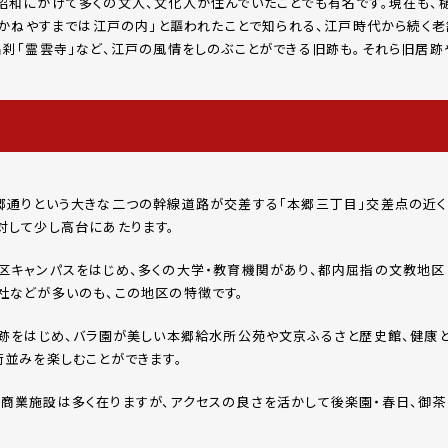
昭和にかけて多くの文人、文化人が住んでいたことでも有名です。現在も、
もかねやすまでは江戸の内」と謳われたことで知られる、江戸時代から続く老
名刹「霊雲寺」など、江戸の風情をしのぶことができる旧跡も。それら旧居跡
郷通りという大きな二つの幹線道路が交差する「本郷三丁目」交差点の近く
対して少し高台にあたります。
区キャンパスをはじめ、多くの大学・教育機関があり、都内屈指の文教地区
社などが多いのも、この地区の特徴です。
居跡をはじめ、バラ園が美しい本郷給水所公苑や文京ふるさと歴史館、健康
並みを楽しむことができます。
商業施設は多く在りますが、アクセスの良さを活かして後楽園・春日、御