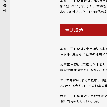
索
本郷三丁目駅周辺は、明治から
条
多く残っています。また、「本郷
件
よって創建された、江戸時代の
生活環境
本郷三丁目駅は、春日通りと本
や根津・湯島など近隣の地域に
文京区本郷は、東京大学本郷地
施設や医療関係の研究所、出版
エリア内には、多くの史跡、旧
ん。歴史と今が同居する趣ある街
本郷三丁目駅周辺にも飲食店や
を利用できるのも魅力です。