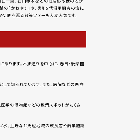
樋口一葉、石川啄木などの旧居跡や縁の地が
舗の「かねやす」や、徳川5代将軍綱吉の命に
や史跡を巡る散策ツアーも大変人気です。
にあります。本郷通りを中心に、春日・後楽園
として知られています。また、病院などの医療
と医学の博物館などの散策スポットがたくさ
茶ノ水、上野など周辺地域の飲食店や商業施設